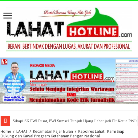
Sikapi SK PWI Pusat, PWI Sumsel Tunjuk Ujang Lahat jadi Plt Ketua PWI
Home
/
LAHAT
/
Kecamatan Pajar Bulan
/
Kapolres Lahat : Kami Siap
Dukung dan Kawal Program Ketahanan Pangan Nasional