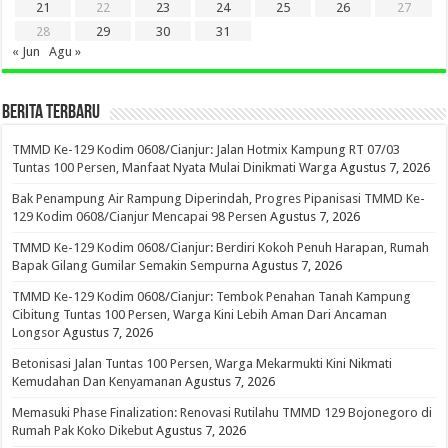
21
22
23
24
25
26
27
28
29
30
31
« Jun
Agu »
BERITA TERBARU
TMMD Ke-129 Kodim 0608/Cianjur: Jalan Hotmix Kampung RT 07/03
Tuntas 100 Persen, Manfaat Nyata Mulai Dinikmati Warga
Agustus 7, 2026
Bak Penampung Air Rampung Diperindah, Progres Pipanisasi TMMD Ke-
129 Kodim 0608/Cianjur Mencapai 98 Persen
Agustus 7, 2026
TMMD Ke-129 Kodim 0608/Cianjur: Berdiri Kokoh Penuh Harapan, Rumah
Bapak Gilang Gumilar Semakin Sempurna
Agustus 7, 2026
TMMD Ke-129 Kodim 0608/Cianjur: Tembok Penahan Tanah Kampung
Cibitung Tuntas 100 Persen, Warga Kini Lebih Aman Dari Ancaman
Longsor
Agustus 7, 2026
Betonisasi Jalan Tuntas 100 Persen, Warga Mekarmukti Kini Nikmati
Kemudahan Dan Kenyamanan
Agustus 7, 2026
Memasuki Phase Finalization: Renovasi Rutilahu TMMD 129 Bojonegoro di
Rumah Pak Koko Dikebut
Agustus 7, 2026