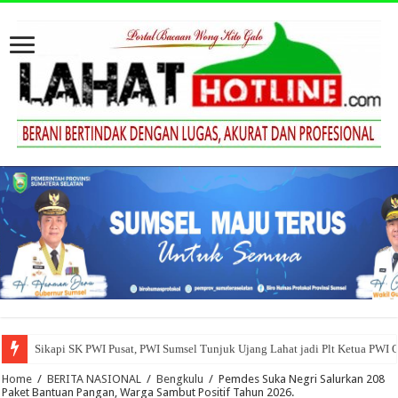
Sikapi SK PWI Pusat, PWI Sumsel Tunjuk Ujang Lahat jadi Plt Ketua PWI 
Home
/
BERITA NASIONAL
/
Bengkulu
/
Pemdes Suka Negri Salurkan 208
Paket Bantuan Pangan, Warga Sambut Positif Tahun 2026.