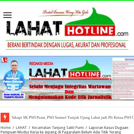
Sikapi SK PWI Pusat, PWI Sumsel Tunjuk Ujang Lahat jadi Plt Ketua PWI 
Home
/
LAHAT
/
Kecamatan Tanjung Sakti Pumi
/
Laporan Kasus Dugaan
Penipuan Modus Kerja ke Jepang di Pagaralam Belum Ada Titik Terang