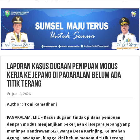
Laporan Kasus Dugaan Penipuan Modus
Kerja ke Jepang di Pagaralam Belum Ada
Titik Terang
Juni 4, 2026
Author : Toni Ramadhani
PAGARALAM, LhL – Kasus dugaan tindak pidana penipuan
dengan modus menjanjikan pekerjaan di Negara Jepang yang
menimpa Hendrawan (42), warga Desa Kerinjing, Kelurahan
Agung Lawangan, hingga kini belum menemui titik terang.