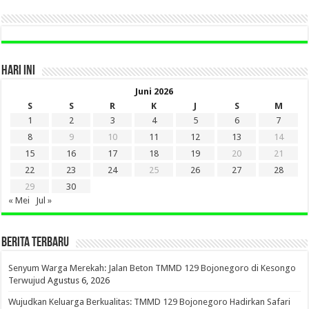
HARI INI
Juni 2026
S
S
R
K
J
S
M
1
2
3
4
5
6
7
8
9
10
11
12
13
14
15
16
17
18
19
20
21
22
23
24
25
26
27
28
29
30
« Mei
Jul »
BERITA TERBARU
Senyum Warga Merekah: Jalan Beton TMMD 129 Bojonegoro di Kesongo
Terwujud
Agustus 6, 2026
Wujudkan Keluarga Berkualitas: TMMD 129 Bojonegoro Hadirkan Safari