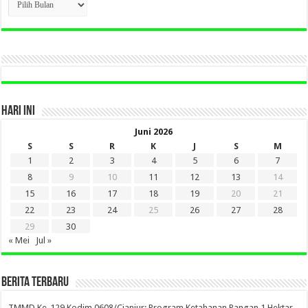
BERITA
LAMA
DI
SINI
HARI INI
Juni 2026
S
S
R
K
J
S
M
1
2
3
4
5
6
7
8
9
10
11
12
13
14
15
16
17
18
19
20
21
22
23
24
25
26
27
28
29
30
« Mei
Jul »
BERITA TERBARU
TMMD Ke-129 Kodim 0608/Cianjur: Program Ketahanan Pangan 1 Hektar