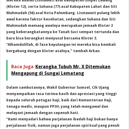
Mereka adalah Lismawati asal Kabupaten Empat Lawang
(Kloter 12), serta Suhana (77) asal Kabupaten Lahat dan Siti
Mahmudah (56) asal Kota Palembang. Lismawati pulang lebih
awal karena faktor kesehatan, sedangkan Suhana dan Siti
Mahmudah memang awalnya merupakan jemaah Kloter 2
yang keberangkatannya ke Tanah Suci sempat tertunda dan
baru bisa berangkat menyusul bersama Kloter 3.
“Alhamdulillah, di fase kepulangan ini mereka bisa kembali
bergabung dengan kloter asalnya,” tambah Arkan.
Baca Juga
Kerangka Tubuh Mr. X Ditemukan
Mengapung di Sungai Lematang
Dalam sambutannya, Wakil Gubernur Sumsel, Cik Ujang
menyampaikan rasa terima kasih dan apresiasi yang tinggi
kepada seluruh petugas haji, baik dari Kementerian Haji,
tenaga medis, maupun PPIH, yang telah mengawal dan
melayani jemaah dengan sepenuh hati.
“Kami menyadari bahwa perjalanan ibadah haji bukan hanya
perjalanan fisik, namun juga perjalanan spiritual yang penuh