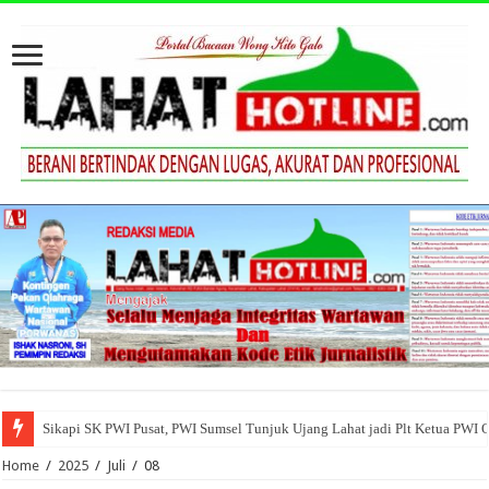
Sikapi SK PWI Pusat, PWI Sumsel Tunjuk Ujang Lahat jadi Plt Ketua PWI 
Home
/
2025
/
Juli
/
08