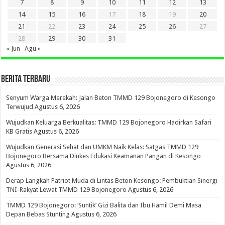
7
8
9
10
11
12
13
14
15
16
17
18
19
20
21
22
23
24
25
26
27
28
29
30
31
« Jun
Agu »
BERITA TERBARU
Senyum Warga Merekah: Jalan Beton TMMD 129 Bojonegoro di Kesongo
Terwujud
Agustus 6, 2026
Wujudkan Keluarga Berkualitas: TMMD 129 Bojonegoro Hadirkan Safari
KB Gratis
Agustus 6, 2026
Wujudkan Generasi Sehat dan UMKM Naik Kelas: Satgas TMMD 129
Bojonegoro Bersama Dinkes Edukasi Keamanan Pangan di Kesongo
Agustus 6, 2026
Derap Langkah Patriot Muda di Lintas Beton Kesongo: Pembuktian Sinergi
TNI-Rakyat Lewat TMMD 129 Bojonegoro
Agustus 6, 2026
TMMD 129 Bojonegoro: ‘Suntik’ Gizi Balita dan Ibu Hamil Demi Masa
Depan Bebas Stunting
Agustus 6, 2026