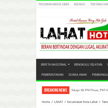
PEDOMAN MEDIA SIBER
REDAKSI
TENTANG KA
BERITA NASIONAL
BENGKULU SELATAN
PEMERINTAHAN
DUNIA ANAK
PEMBANG
Breaking News
Sikapi SK PWI Pusat, PWI S
Home
/
LAHAT
/
Kecamatan Kota Lahat
/
Tanc