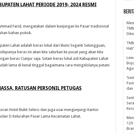
UPATEN LAHAT PERIODE 2019- 2024 RESMI
BERIT
Mema
ammad Farid, mengatakan dalam kunjungan ke Pasar tradisional
TMM
tuhan bahan pokok.
Dike
TMM
paten Lahat adalah beras lokal dari Bumi Seganti Setungguan,
Hati
depanya beras ini akan kita salurkan ke pusat yang akan kita
Lewa
ngan beras Cianjur saja. Selain beras lokal asli Kabupaten Lahat
Bojo
i sudah lama di kenal tinggal bagaimana cara mengelolanya petani
Agus
‘Sen
Past
MASSA, RATUSAN PERSONIL PETUGAS
dan 
Sen
Sera
Kes
toran Hotel Bukit Selero dan juga usai mengunjungi Kantor
uslan II Kelurahan Pasar Lama Kecamatan Lahat.
Men
129
Bran