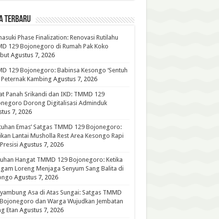
A TERBARU
suki Phase Finalization: Renovasi Rutilahu
D 129 Bojonegoro di Rumah Pak Koko
but
Agustus 7, 2026
D 129 Bojonegoro: Babinsa Kesongo ‘Sentuh
’ Peternak Kambing
Agustus 7, 2026
t Panah Srikandi dan IKD: TMMD 129
negoro Dorong Digitalisasi Adminduk
tus 7, 2026
tuhan Emas’ Satgas TMMD 129 Bojonegoro:
ikan Lantai Musholla Rest Area Kesongo Rapi
Presisi
Agustus 7, 2026
tuhan Hangat TMMD 129 Bojonegoro: Ketika
gam Loreng Menjaga Senyum Sang Balita di
ongo
Agustus 7, 2026
yambung Asa di Atas Sungai: Satgas TMMD
 Bojonegoro dan Warga Wujudkan Jembatan
g Etan
Agustus 7, 2026