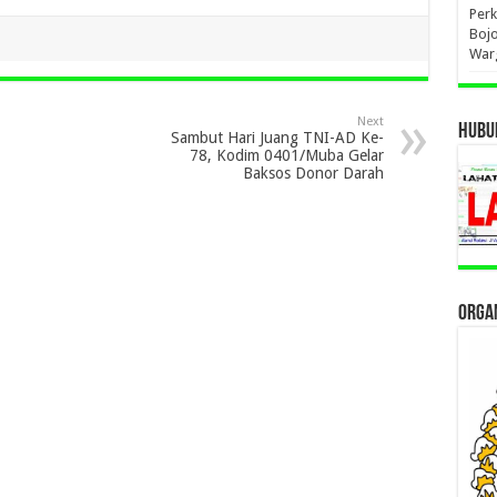
Per
Bojo
War
Next
HUBUN
Sambut Hari Juang TNI-AD Ke-
78, Kodim 0401/Muba Gelar
Baksos Donor Darah
ORGAN