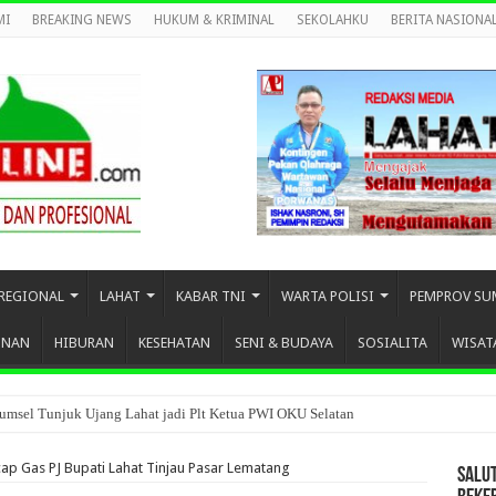
MI
BREAKING NEWS
HUKUM & KRIMINAL
SEKOLAHKU
BERITA NASIONA
REGIONAL
LAHAT
KABAR TNI
WARTA POLISI
PEMPROV SU
UNAN
HIBURAN
KESEHATAN
SENI & BUDAYA
SOSIALITA
WISAT
umsel Tunjuk Ujang Lahat jadi Plt Ketua PWI OKU Selatan
ap Gas PJ Bupati Lahat Tinjau Pasar Lematang
SALU