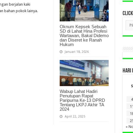
ngan berjalan kaki
an bahan pokok lainya.
CLICK
CLI
Oknum Kepsek Sebuah
BER
SD di Lahat Hina Profesi
LAM
Wartawan, Bakal Didemo
DI
dan Diseret ke Ranah
SINI
Hukum
Januari 18, 2026
HARI 
S
Wabup Lahat Hadiri
Penutupan Rapat
4
Paripurna Ke-13 DPRD
Tentang LKPJ Akhir TA
1
2024
1
April 22, 2025
2
« N