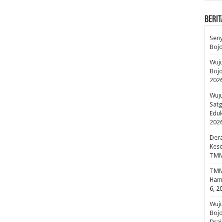
BERIT
Sen
Boj
Wuju
Bojo
202
Wuju
Sat
Edu
202
Dera
Keso
TMM
TMMD
Hami
6, 2
Wuj
Boj
Drai