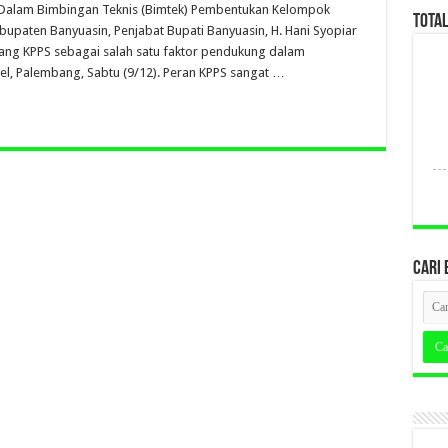
 Dalam Bimbingan Teknis (Bimtek) Pembentukan Kelompok
TOTA
paten Banyuasin, Penjabat Bupati Banyuasin, H. Hani Syopiar
ng KPPS sebagai salah satu faktor pendukung dalam
el, Palembang, Sabtu (9/12). Peran KPPS sangat …
CARI 