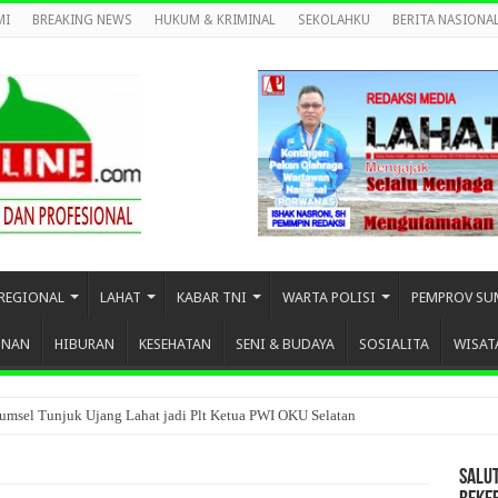
MI
BREAKING NEWS
HUKUM & KRIMINAL
SEKOLAHKU
BERITA NASIONA
REGIONAL
LAHAT
KABAR TNI
WARTA POLISI
PEMPROV SU
UNAN
HIBURAN
KESEHATAN
SENI & BUDAYA
SOSIALITA
WISAT
umsel Tunjuk Ujang Lahat jadi Plt Ketua PWI OKU Selatan
SALU