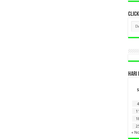
CLICK
CLI
BER
LAM
DI
SINI
HARI 
S
4
1
1
2
« N