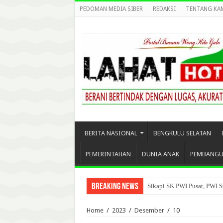
PEDOMAN MEDIA SIBER
REDAKSI
TENTANG KA
BERITA NASIONAL
BENGKULU SELATAN
PEMERINTAHAN
DUNIA ANAK
PEMBANG
Breaking News
Sikapi SK PWI Pusat, PWI S
Home
/
2023
/
Desember
/
10