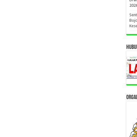
202
Sent
Bojo
Kese
HUBUN
ORGAN