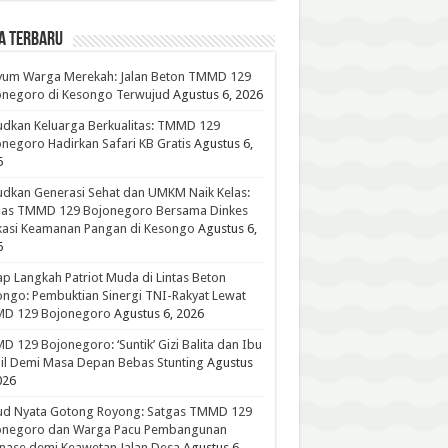
A TERBARU
yum Warga Merekah: Jalan Beton TMMD 129
onegoro di Kesongo Terwujud
Agustus 6, 2026
dkan Keluarga Berkualitas: TMMD 129
negoro Hadirkan Safari KB Gratis
Agustus 6,
6
dkan Generasi Sehat dan UMKM Naik Kelas:
gas TMMD 129 Bojonegoro Bersama Dinkes
kasi Keamanan Pangan di Kesongo
Agustus 6,
6
p Langkah Patriot Muda di Lintas Beton
ngo: Pembuktian Sinergi TNI-Rakyat Lewat
D 129 Bojonegoro
Agustus 6, 2026
 129 Bojonegoro: ‘Suntik’ Gizi Balita dan Ibu
l Demi Masa Depan Bebas Stunting
Agustus
026
ud Nyata Gotong Royong: Satgas TMMD 129
onegoro dan Warga Pacu Pembangunan
nase demi Keawetan Jalan Desa
Agustus 6,