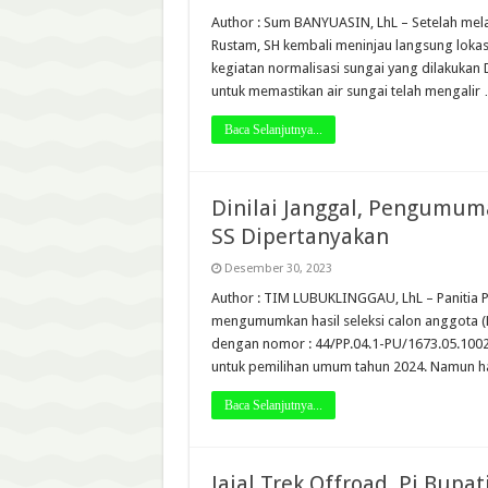
Author : Sum BANYUASIN, LhL – Setelah mela
Rustam, SH kembali meninjau langsung lokas
kegiatan normalisasi sungai yang dilakukan
untuk memastikan air sungai telah mengalir
Baca Selanjutnya...
Dinilai Janggal, Pengumum
SS Dipertanyakan
Desember 30, 2023
Author : TIM LUBUKLINGGAU, LhL – Panitia 
mengumumkan hasil seleksi calon anggota (K
dengan nomor : 44/PP.04.1-PU/1673.05.1002
untuk pemilihan umum tahun 2024. Namun 
Baca Selanjutnya...
Jajal Trek Offroad, Pj Bup