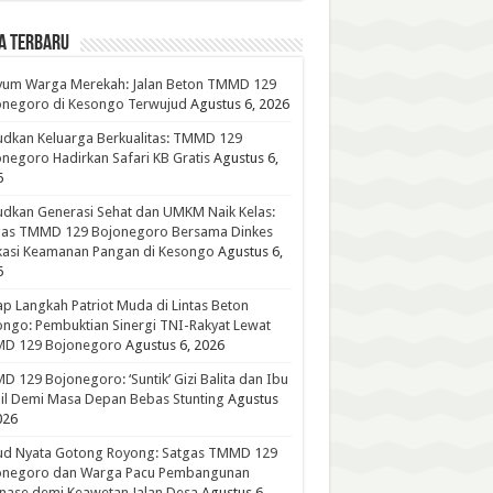
A TERBARU
yum Warga Merekah: Jalan Beton TMMD 129
onegoro di Kesongo Terwujud
Agustus 6, 2026
dkan Keluarga Berkualitas: TMMD 129
negoro Hadirkan Safari KB Gratis
Agustus 6,
6
dkan Generasi Sehat dan UMKM Naik Kelas:
gas TMMD 129 Bojonegoro Bersama Dinkes
kasi Keamanan Pangan di Kesongo
Agustus 6,
6
p Langkah Patriot Muda di Lintas Beton
ngo: Pembuktian Sinergi TNI-Rakyat Lewat
D 129 Bojonegoro
Agustus 6, 2026
 129 Bojonegoro: ‘Suntik’ Gizi Balita dan Ibu
l Demi Masa Depan Bebas Stunting
Agustus
026
ud Nyata Gotong Royong: Satgas TMMD 129
onegoro dan Warga Pacu Pembangunan
nase demi Keawetan Jalan Desa
Agustus 6,