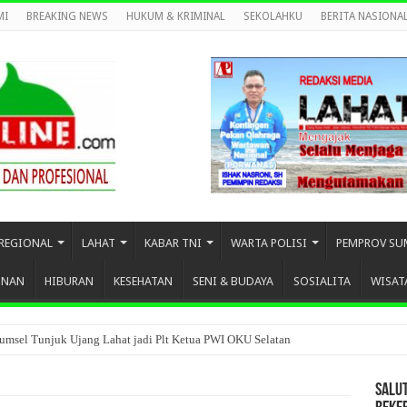
MI
BREAKING NEWS
HUKUM & KRIMINAL
SEKOLAHKU
BERITA NASIONA
REGIONAL
LAHAT
KABAR TNI
WARTA POLISI
PEMPROV SU
UNAN
HIBURAN
KESEHATAN
SENI & BUDAYA
SOSIALITA
WISAT
umsel Tunjuk Ujang Lahat jadi Plt Ketua PWI OKU Selatan
SALU