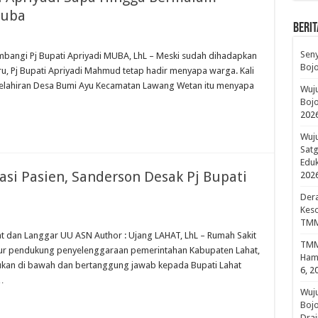
Muba
BERIT
Sen
mbangi Pj Bupati Apriyadi MUBA, LhL – Meski sudah dihadapkan
Boj
, Pj Bupati Apriyadi Mahmud tetap hadir menyapa warga. Kali
 kelahiran Desa Bumi Ayu Kecamatan Lawang Wetan itu menyapa
Wuju
Bojo
202
Wuju
Sat
Edu
si Pasien, Sanderson Desak Pj Bupati
202
Dera
Keso
TMM
at dan Langgar UU ASN Author : Ujang LAHAT, LhL – Rumah Sakit
TMMD
r pendukung penyelenggaraan pemerintahan Kabupaten Lahat,
Hami
ukan di bawah dan bertanggung jawab kepada Bupati Lahat
6, 2
…
Wuj
Boj
Drai