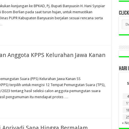
kukan kunjungan ke BPKAD, Pj. Bupati Banyuasin H. Hani Syopiar
i Boom Berlian pada saat turun hujan, untuk memastikan
CLICK
 Dinas PUPR Kabupaten Banyuasin berjalan sesuai rencana serta
CLI
 …
BER
LAM
DI
SINI
an Anggota KPPS Kelurahan Jawa Kanan
HARI 
Pemungutan Suara (PPS) Kelurahan Jawa Kanan SS
S
PPS) terpilih untuk mengisi 12 Tempat Pemungutan Suara (TPS),
/2023 tentang hasil seleksi calon anggota pemungutan suara
4
hasil pengumuman itu mendapat protes …
1
1
2
« N
ati Apriyadi Sapa Hingga Bermalam