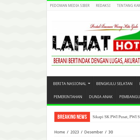
PEDOMAN MEDIA SIBER
REDAKSI
TENTANG KA
BERITA NASIONAL
BENGKULU SELATAN
PEMERINTAHAN
DUNIA ANAK
PEMBANG
Breaking News
Sikapi SK PWI Pusat, PWI S
Home
/
2023
/
Desember
/
30