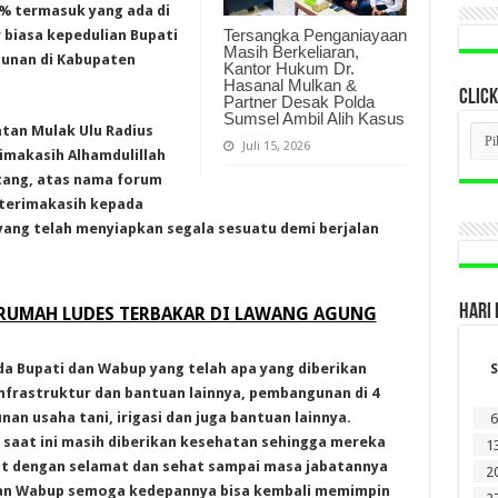
0% termasuk yang ada di
Tersangka Penganiayaan
r biasa kepedulian Bupati
Masih Berkeliaran,
unan di Kabupaten
Kantor Hukum Dr.
Hasanal Mulkan &
CLICK
Partner Desak Polda
Sumsel Ambil Alih Kasus
CLI
tan Mulak Ulu Radius
BER
Juli 15, 2026
imakasih Alhamdulillah
LAM
DI
atang, atas nama forum
SINI
terimakasih kepada
ang telah menyiapkan segala sesuatu demi berjalan
HARI 
 RUMAH LUDES TERBAKAR DI LAWANG AGUNG
 Bupati dan Wabup yang telah apa yang diberikan
S
frastruktur dan bantuan lainnya, pembangunan di 4
n usaha tani, irigasi dan juga bantuan lainnya.
6
 saat ini masih diberikan kesehatan sehingga mereka
1
t dengan selamat dan sehat sampai masa jabatannya
2
dan Wabup semoga kedepannya bisa kembali memimpin