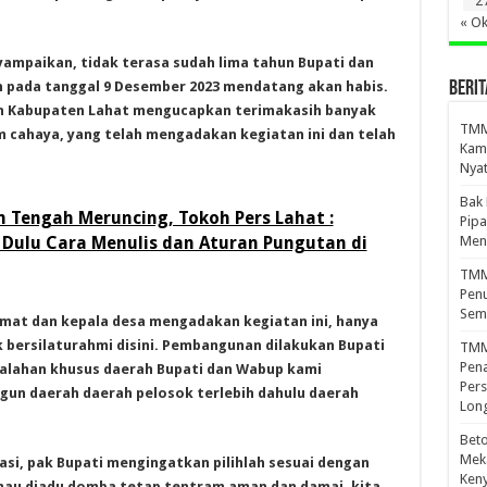
2
« Ok
yampaikan, tidak terasa sudah lima tahun Bupati dan
pada tanggal 9 Desember 2023 mendatang akan habis.
BERIT
ah Kabupaten Lahat mengucapkan terimakasih banyak
TMMD
m cahaya, yang telah mengadakan kegiatan ini dan telah
Kamp
Nyat
Bak
m Tengah Meruncing, Tokoh Pers Lahat :
Pipa
r Dulu Cara Menulis dan Aturan Pungutan di
Men
TMMD
Penu
Sem
mat dan kepala desa mengadakan kegiatan ini, hanya
bersilaturahmi disini. Pembangunan dilakukan Bupati
TMM
Pena
lahan khusus daerah Bupati dan Wabup kami
Pers
gun daerah daerah pelosok terlebih dahulu daerah
Lon
Beto
Meka
asi, pak Bupati mengingatkan pilihlah sesuai dengan
Ken
 mau diadu domba tetap tentram aman dan damai, kita