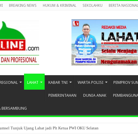
MI
BREAKING NEWS
HUKUM & KRIMINAL
SEKOLAHKU
BERITA NASIONA
REGIONAL
LAHAT
KABAR TNI
WARTA POLISI
PEMPROV SU
PEMERINTAHAN
DUNIA ANAK
PEMBANGUN
A BERSAMBUNG
umsel Tunjuk Ujang Lahat jadi Plt Ketua PWI OKU Selatan