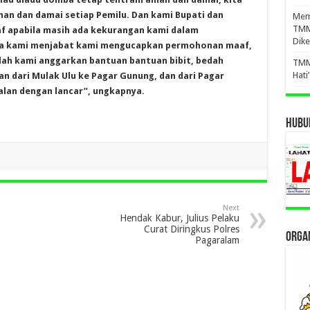
an dan damai setiap Pemilu. Dan kami Bupati dan
Mema
TMM
apabila masih ada kekurangan kami dalam
Dike
ma kami menjabat kami mengucapkan permohonan maaf,
telah kami anggarkan bantuan bantuan bibit, bedah
TMM
Hati
n dari Mulak Ulu ke Pagar Gunung, dan dari Pagar
alan dengan lancar”, ungkapnya.
HUBUN
Next
Hendak Kabur, Julius Pelaku
Curat Diringkus Polres
ORGAN
Pagaralam