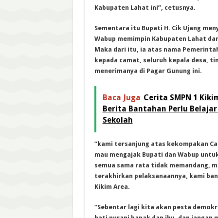
Kabupaten Lahat ini”, cetusnya.
Sementara itu Bupati H. Cik Ujang men
Wabup memimpin Kabupaten Lahat dan 
Maka dari itu, ia atas nama Pemerint
kepada camat, seluruh kepala desa, ti
menerimanya di Pagar Gunung ini.
Baca Juga
Cerita SMPN 1 Kiki
Berita Bantahan Perlu Belaja
Sekolah
“kami tersanjung atas kekompakan Ca
mau mengajak Bupati dan Wabup untuk 
semua sama rata tidak memandang, ma
terakhirkan pelaksanaannya, kami ban
Kikim Area.
“Sebentar lagi kita akan pesta demokr
hati nurani bapak dan ibu, dan jangan