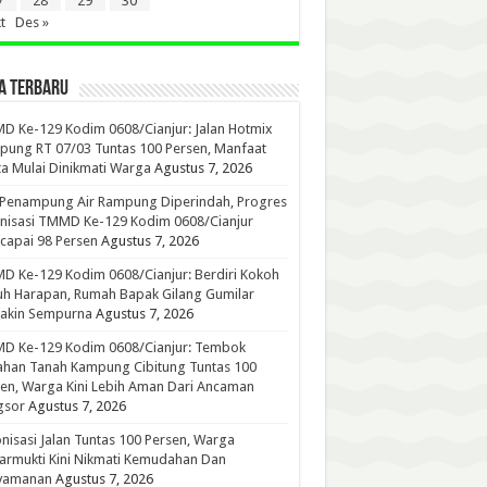
7
28
29
30
t
Des »
A TERBARU
 Ke-129 Kodim 0608/Cianjur: Jalan Hotmix
ung RT 07/03 Tuntas 100 Persen, Manfaat
a Mulai Dinikmati Warga
Agustus 7, 2026
 Penampung Air Rampung Diperindah, Progres
nisasi TMMD Ke-129 Kodim 0608/Cianjur
capai 98 Persen
Agustus 7, 2026
 Ke-129 Kodim 0608/Cianjur: Berdiri Kokoh
h Harapan, Rumah Bapak Gilang Gumilar
akin Sempurna
Agustus 7, 2026
D Ke-129 Kodim 0608/Cianjur: Tembok
han Tanah Kampung Cibitung Tuntas 100
en, Warga Kini Lebih Aman Dari Ancaman
gsor
Agustus 7, 2026
nisasi Jalan Tuntas 100 Persen, Warga
rmukti Kini Nikmati Kemudahan Dan
yamanan
Agustus 7, 2026