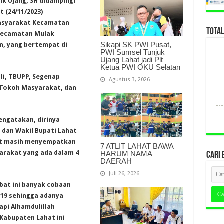
ik Ujang, SH didampingi
t (24/11/2023)
asyarakat Kecamatan
TOTA
Kecamatan Mulak
Sikapi SK PWI Pusat,
n, yang bertempat di
PWI Sumsel Tunjuk
Ujang Lahat jadi Plt
Ketua PWI OKU Selatan
hli, TBUPP, Segenap
Agustus 3, 2026
, Tokoh Masyarakat, dan
ngatakan, dirinya
dan Wakil Bupati Lahat
it masih menyempatkan
7 ATLIT LAHAT BAWA
arakat yang ada dalam 4
HARUM NAMA
CARI 
DAERAH
Juli 26, 2026
abat ini banyak cobaan
-19 sehingga adanya
pi Alhamdulillah
Kabupaten Lahat ini