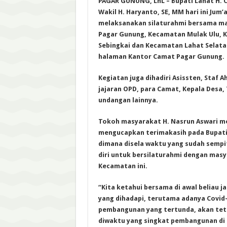
PAGAR GUNUNG, LhL – Bupati Lahat H. C
Wakil H. Haryanto, SE, MM hari ini Jum’a
melaksanakan silaturahmi bersama m
Pagar Gunung, Kecamatan Mulak Ulu, 
Sebingkai dan Kecamatan Lahat Selata
halaman Kantor Camat Pagar Gunung.
Kegiatan juga dihadiri Asissten, Staf A
jajaran OPD, para Camat, Kepala Desa
undangan lainnya.
Tokoh masyarakat H. Nasrun Aswari me
mengucapkan terimakasih pada Bupati 
dimana disela waktu yang sudah semp
diri untuk bersilaturahmi dengan masy
Kecamatan ini.
“Kita ketahui bersama di awal beliau j
yang dihadapi, terutama adanya Covid
pembangunan yang tertunda, akan teta
diwaktu yang singkat pembangunan di 