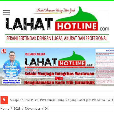
Sikapi SK PWI Pusat, PWI Sumsel Tunjuk Ujang Lahat jadi Plt Ketua PWI 
Home
/
2023
/
November
/
04