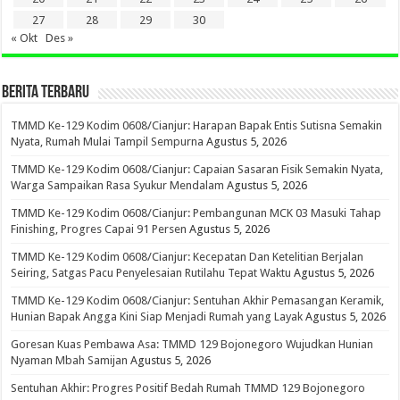
27
28
29
30
« Okt
Des »
BERITA TERBARU
TMMD Ke-129 Kodim 0608/Cianjur: Harapan Bapak Entis Sutisna Semakin
Nyata, Rumah Mulai Tampil Sempurna
Agustus 5, 2026
TMMD Ke-129 Kodim 0608/Cianjur: Capaian Sasaran Fisik Semakin Nyata,
Warga Sampaikan Rasa Syukur Mendalam
Agustus 5, 2026
TMMD Ke-129 Kodim 0608/Cianjur: Pembangunan MCK 03 Masuki Tahap
Finishing, Progres Capai 91 Persen
Agustus 5, 2026
TMMD Ke-129 Kodim 0608/Cianjur: Kecepatan Dan Ketelitian Berjalan
Seiring, Satgas Pacu Penyelesaian Rutilahu Tepat Waktu
Agustus 5, 2026
TMMD Ke-129 Kodim 0608/Cianjur: Sentuhan Akhir Pemasangan Keramik,
Hunian Bapak Angga Kini Siap Menjadi Rumah yang Layak
Agustus 5, 2026
Goresan Kuas Pembawa Asa: TMMD 129 Bojonegoro Wujudkan Hunian
Nyaman Mbah Samijan
Agustus 5, 2026
Sentuhan Akhir: Progres Positif Bedah Rumah TMMD 129 Bojonegoro