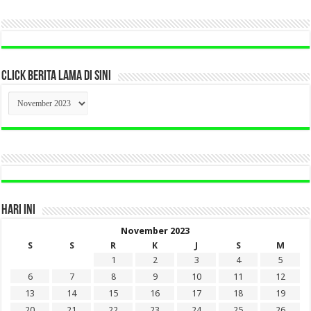
CLICK BERITA LAMA DI SINI
CLICK
BERITA
LAMA
DI
SINI
HARI INI
November 2023
S
S
R
K
J
S
M
1
2
3
4
5
6
7
8
9
10
11
12
13
14
15
16
17
18
19
20
21
22
23
24
25
26