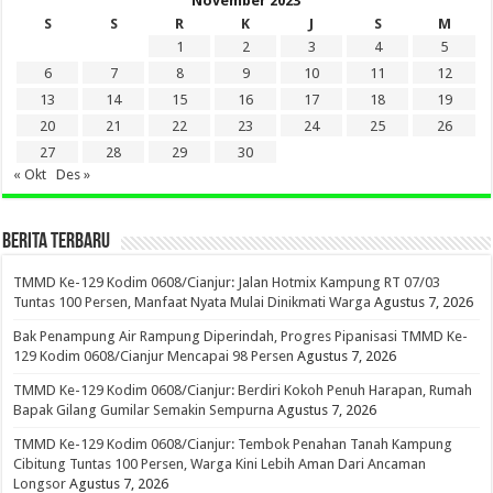
November 2023
S
S
R
K
J
S
M
1
2
3
4
5
6
7
8
9
10
11
12
13
14
15
16
17
18
19
20
21
22
23
24
25
26
27
28
29
30
« Okt
Des »
BERITA TERBARU
TMMD Ke-129 Kodim 0608/Cianjur: Jalan Hotmix Kampung RT 07/03
Tuntas 100 Persen, Manfaat Nyata Mulai Dinikmati Warga
Agustus 7, 2026
Bak Penampung Air Rampung Diperindah, Progres Pipanisasi TMMD Ke-
129 Kodim 0608/Cianjur Mencapai 98 Persen
Agustus 7, 2026
TMMD Ke-129 Kodim 0608/Cianjur: Berdiri Kokoh Penuh Harapan, Rumah
Bapak Gilang Gumilar Semakin Sempurna
Agustus 7, 2026
TMMD Ke-129 Kodim 0608/Cianjur: Tembok Penahan Tanah Kampung
Cibitung Tuntas 100 Persen, Warga Kini Lebih Aman Dari Ancaman
Longsor
Agustus 7, 2026