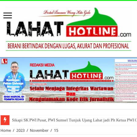
Sikapi SK PWI Pusat, PWI Sumsel Tunjuk Ujang Lahat jadi Plt Ketua PWI 
Home
/
2023
/
November
/
15