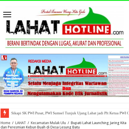
Sikapi SK PWI Pusat, PWI Sumsel Tunjuk Ujang Lahat jadi Plt Ketua PWI 
Home
/
LAHAT
/
Kecamatan Mulak Ulu
/
Bupati Lahat Launching Jaring Kita
dan Peresmian Kebun Buah di Desa Lesung Batu