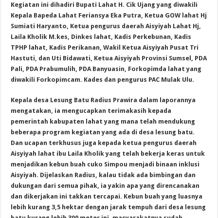
Kegiatan ini dihadiri Bupati Lahat H. Cik Ujang yang diwakili
Kepala Bapeda Lahat Feriansya Eka Putra, Ketua GOW lahat Hj
Sumiati Haryanto, Ketua pengurus daerah Aisyiyah Lahat Hj,
Laila Kholik M.kes, Dinkes lahat, Kadis Perkebunan, Kadis
TPHP lahat, Kadis Perikanan, Wakil Ketua Aisyiyah Pusat Tri
Hastuti, dan Uti Bidawati, Ketua Aisyiyah Provinsi Sumsel, PDA
Pali, PDA Prabumulih, PDA Banyuasin, Forkopimda lahat yang
diwakili Forkopimcam. Kades dan pengurus PAC Mulak Ulu.
Kepala desa Lesung Batu Radius Prawira dalam laporannya
mengatakan, ia mengucapkan terimakasih kepada
pemerintah kabupaten lahat yang mana telah mendukung
beberapa program kegiatan yang ada di desa lesung batu.
Dan ucapan terkhusus juga kepada ketua pengurus daerah
Aisyiyah lahat ibu Laila Kholik yang telah bekerja keras untuk
menjadikan kebun buah cuko Simpou menjadi binaan inklusi
Aisyiyah. Dijelaskan Radius, kalau tidak ada bimbingan dan
dukungan dari semua pihak, ia yakin apa yang direncanakan
dan dikerjakan ini takkan tercapai. Kebun buah yang luasnya
lebih kurang 3,5 hektar dengan jarak tempuh dari desa lesung
batu kurang lebih 300 meter ini, masyarakatnya sudah