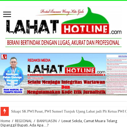
Sikapi SK PWI Pusat, PWI Sumsel Tunjuk Ujang Lahat jadi Plt Ketua PWI 
Home
/
REGIONAL
/
BANYUASIN
/
Lewat Sekda, Camat Muara Telang
Dipanggil Bupati. Ada Apa…?