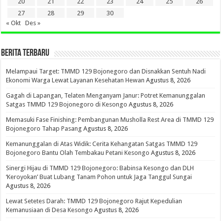
20
21
22
23
24
25
26
27
28
29
30
« Okt
Des »
BERITA TERBARU
Melampaui Target: TMMD 129 Bojonegoro dan Disnakkan Sentuh Nadi
Ekonomi Warga Lewat Layanan Kesehatan Hewan
Agustus 8, 2026
Gagah di Lapangan, Telaten Menganyam Janur: Potret Kemanunggalan
Satgas TMMD 129 Bojonegoro di Kesongo
Agustus 8, 2026
Memasuki Fase Finishing: Pembangunan Musholla Rest Area di TMMD 129
Bojonegoro Tahap Pasang
Agustus 8, 2026
Kemanunggalan di Atas Widik: Cerita Kehangatan Satgas TMMD 129
Bojonegoro Bantu Olah Tembakau Petani Kesongo
Agustus 8, 2026
Sinergi Hijau di TMMD 129 Bojonegoro: Babinsa Kesongo dan DLH
‘Keroyokan’ Buat Lubang Tanam Pohon untuk Jaga Tanggul Sungai
Agustus 8, 2026
Lewat Setetes Darah: TMMD 129 Bojonegoro Rajut Kepedulian
Kemanusiaan di Desa Kesongo
Agustus 8, 2026