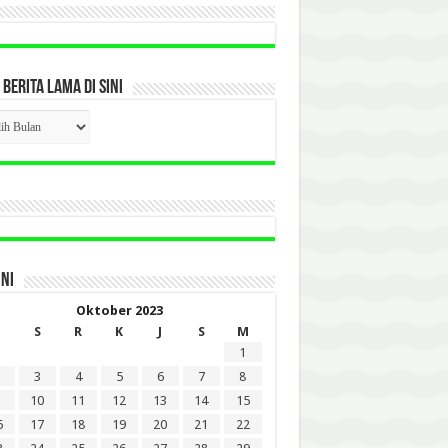
 BERITA LAMA DI SINI
CK
ITA
A
INI
Oktober 2023
S
R
K
J
S
M
1
3
4
5
6
7
8
10
11
12
13
14
15
6
17
18
19
20
21
22