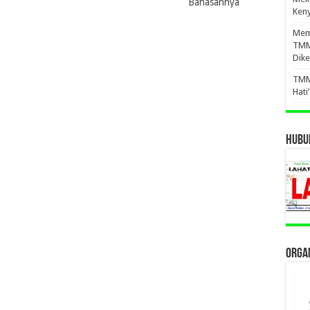
Bahasannya
Ken
Mema
TMM
Dike
TMM
Hati
HUBUN
ORGAN