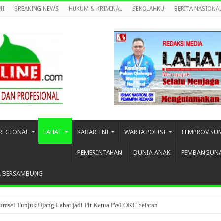
MI
BREAKING NEWS
HUKUM & KRIMINAL
SEKOLAHKU
BERITA NASIONA
REGIONAL
LAHAT
KABAR TNI
WARTA POLISI
PEMPROV SU
PEMERINTAHAN
DUNIA ANAK
PEMBANGUN
A BERSAMBUNG
umsel Tunjuk Ujang Lahat jadi Plt Ketua PWI OKU Selatan