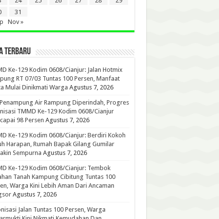
3
24
25
26
27
28
29
0
31
ep
Nov »
A TERBARU
 Ke-129 Kodim 0608/Cianjur: Jalan Hotmix
ung RT 07/03 Tuntas 100 Persen, Manfaat
a Mulai Dinikmati Warga
Agustus 7, 2026
 Penampung Air Rampung Diperindah, Progres
nisasi TMMD Ke-129 Kodim 0608/Cianjur
capai 98 Persen
Agustus 7, 2026
 Ke-129 Kodim 0608/Cianjur: Berdiri Kokoh
h Harapan, Rumah Bapak Gilang Gumilar
akin Sempurna
Agustus 7, 2026
D Ke-129 Kodim 0608/Cianjur: Tembok
han Tanah Kampung Cibitung Tuntas 100
en, Warga Kini Lebih Aman Dari Ancaman
gsor
Agustus 7, 2026
nisasi Jalan Tuntas 100 Persen, Warga
rmukti Kini Nikmati Kemudahan Dan