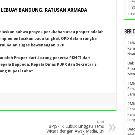
2
3
A LEBUAY BANDUNG, RATUSAN ARMADA
« S
BERIT
jelaskan bahwa proyek perubahan atau proper adalah
iimplementasikan pada tingkat OPD dalam rangka
TMMD
prnunaian tugas kewenangan OPD.
Kamp
Nyat
 oleh Proper dari 4 orang peserta PKN II dari
Bak
epala Bappeda, Kepala Dinas PUPR dan Sekretaris
Pipa
ang Bupati Lahat.
Men
TMMD
Penu
Sem
TMM
Pena
Pers
Lon
Next
BPJS-TK Lubuk Linggau Temu
Beto
Wicara dengan Awak Media, Ini
Meka