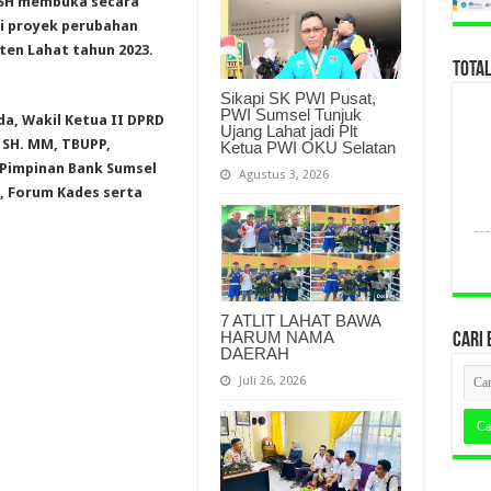
. SH membuka secara
si proyek perubahan
ten Lahat tahun 2023.
TOTA
t
Sikapi SK PWI Pusat,
PWI Sumsel Tunjuk
a, Wakil Ketua II DPRD
Ujang Lahat jadi Plt
. SH. MM, TBUPP,
Ketua PWI OKU Selatan
, Pimpinan Bank Sumsel
Agustus 3, 2026
, Forum Kades serta
7 ATLIT LAHAT BAWA
HARUM NAMA
CARI 
DAERAH
Juli 26, 2026