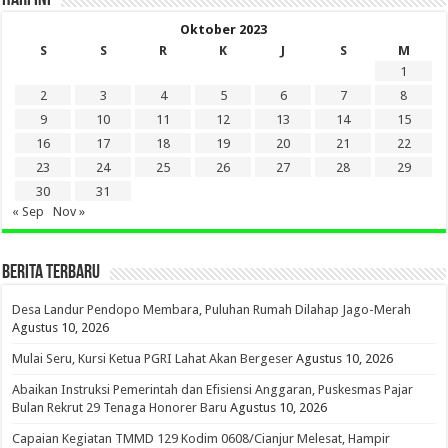
Oktober 2023
S
S
R
K
J
S
M
1
2
3
4
5
6
7
8
9
10
11
12
13
14
15
16
17
18
19
20
21
22
23
24
25
26
27
28
29
30
31
« Sep
Nov »
BERITA TERBARU
Desa Landur Pendopo Membara, Puluhan Rumah Dilahap Jago-Merah
Agustus 10, 2026
Mulai Seru, Kursi Ketua PGRI Lahat Akan Bergeser
Agustus 10, 2026
Abaikan Instruksi Pemerintah dan Efisiensi Anggaran, Puskesmas Pajar
Bulan Rekrut 29 Tenaga Honorer Baru
Agustus 10, 2026
Capaian Kegiatan TMMD 129 Kodim 0608/Cianjur Melesat, Hampir