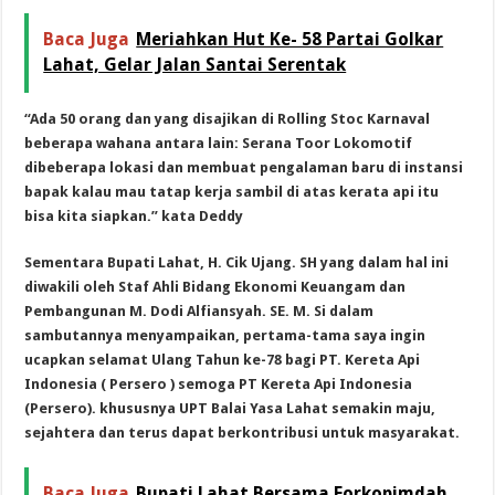
Baca Juga
Meriahkan Hut Ke- 58 Partai Golkar
Lahat, Gelar Jalan Santai Serentak
“Ada 50 orang dan yang disajikan di Rolling Stoc Karnaval
beberapa wahana antara lain: Serana Toor Lokomotif
dibeberapa lokasi dan membuat pengalaman baru di instansi
bapak kalau mau tatap kerja sambil di atas kerata api itu
bisa kita siapkan.” kata Deddy
Sementara Bupati Lahat, H. Cik Ujang. SH yang dalam hal ini
diwakili oleh Staf Ahli Bidang Ekonomi Keuangam dan
Pembangunan M. Dodi Alfiansyah. SE. M. Si dalam
sambutannya menyampaikan, pertama-tama saya ingin
ucapkan selamat Ulang Tahun ke-78 bagi PT. Kereta Api
Indonesia ( Persero ) semoga PT Kereta Api Indonesia
(Persero). khususnya UPT Balai Yasa Lahat semakin maju,
sejahtera dan terus dapat berkontribusi untuk masyarakat.
Baca Juga
Bupati Lahat Bersama Forkopimdah,