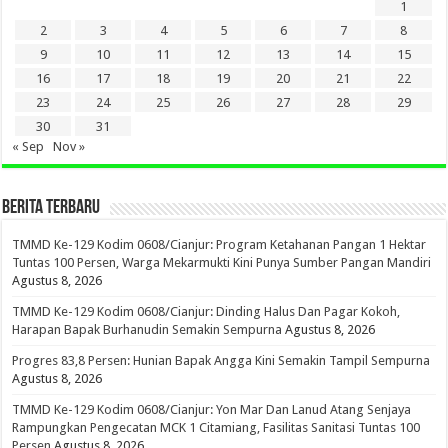
1
2
3
4
5
6
7
8
9
10
11
12
13
14
15
16
17
18
19
20
21
22
23
24
25
26
27
28
29
30
31
« Sep
Nov »
BERITA TERBARU
TMMD Ke-129 Kodim 0608/Cianjur: Program Ketahanan Pangan 1 Hektar
Tuntas 100 Persen, Warga Mekarmukti Kini Punya Sumber Pangan Mandiri
Agustus 8, 2026
TMMD Ke-129 Kodim 0608/Cianjur: Dinding Halus Dan Pagar Kokoh,
Harapan Bapak Burhanudin Semakin Sempurna
Agustus 8, 2026
Progres 83,8 Persen: Hunian Bapak Angga Kini Semakin Tampil Sempurna
Agustus 8, 2026
TMMD Ke-129 Kodim 0608/Cianjur: Yon Mar Dan Lanud Atang Senjaya
Rampungkan Pengecatan MCK 1 Citamiang, Fasilitas Sanitasi Tuntas 100
Persen
Agustus 8, 2026