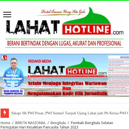
Sikapi SK PWI Pusat, PWI Sumsel Tunjuk Ujang Lahat jadi Plt Ketua PWI 
Home
/
BERITA NASIONAL
/
Bengkulu
/
Pemkab Bengkulu Selatan
Peringatan Hari Kesaktian Pancasila Tahun 2023