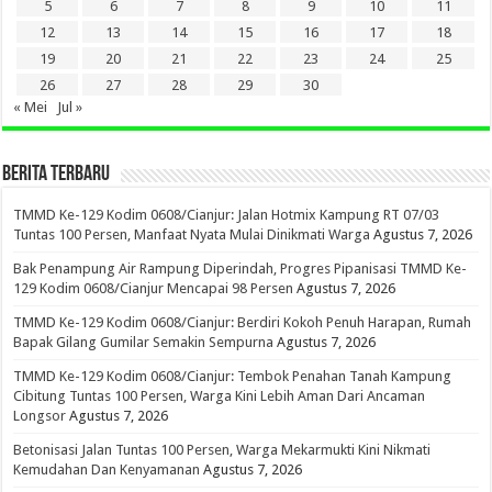
5
6
7
8
9
10
11
12
13
14
15
16
17
18
19
20
21
22
23
24
25
26
27
28
29
30
« Mei
Jul »
BERITA TERBARU
TMMD Ke-129 Kodim 0608/Cianjur: Jalan Hotmix Kampung RT 07/03
Tuntas 100 Persen, Manfaat Nyata Mulai Dinikmati Warga
Agustus 7, 2026
Bak Penampung Air Rampung Diperindah, Progres Pipanisasi TMMD Ke-
129 Kodim 0608/Cianjur Mencapai 98 Persen
Agustus 7, 2026
TMMD Ke-129 Kodim 0608/Cianjur: Berdiri Kokoh Penuh Harapan, Rumah
Bapak Gilang Gumilar Semakin Sempurna
Agustus 7, 2026
TMMD Ke-129 Kodim 0608/Cianjur: Tembok Penahan Tanah Kampung
Cibitung Tuntas 100 Persen, Warga Kini Lebih Aman Dari Ancaman
Longsor
Agustus 7, 2026
Betonisasi Jalan Tuntas 100 Persen, Warga Mekarmukti Kini Nikmati
Kemudahan Dan Kenyamanan
Agustus 7, 2026