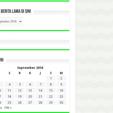
 BERITA LAMA DI SINI
CK
ITA
A
INI
September 2018
S
R
K
J
S
M
1
2
4
5
6
7
8
9
0
11
12
13
14
15
16
7
18
19
20
21
22
23
4
25
26
27
28
29
30
gu
Okt »