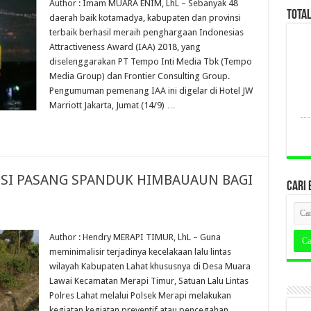
Author : Imam MUARA ENIM, LhL – Sebanyak 48
TOTA
daerah baik kotamadya, kabupaten dan provinsi
terbaik berhasil meraih penghargaan Indonesias
Attractiveness Award (IAA) 2018, yang
diselenggarakan PT Tempo Inti Media Tbk (Tempo
Media Group) dan Frontier Consulting Group.
Pengumuman pemenang IAA ini digelar di Hotel JW
Marriott Jakarta, Jumat (14/9) …
ISI PASANG SPANDUK HIMBAUAUN BAGI
CARI 
Author : Hendry MERAPI TIMUR, LhL – Guna
meminimalisir terjadinya kecelakaan lalu lintas
wilayah Kabupaten Lahat khususnya di Desa Muara
Lawai Kecamatan Merapi Timur, Satuan Lalu Lintas
Polres Lahat melalui Polsek Merapi melakukan
kegiatan kegiatan preventif atau pencegahan