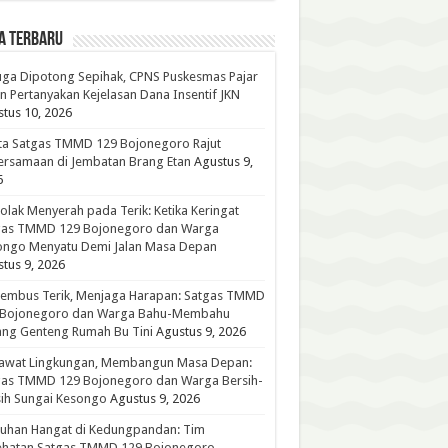
A TERBARU
ga Dipotong Sepihak, CPNS Puskesmas Pajar
n Pertanyakan Kejelasan Dana Insentif JKN
tus 10, 2026
ta Satgas TMMD 129 Bojonegoro Rajut
rsamaan di Jembatan Brang Etan
Agustus 9,
6
lak Menyerah pada Terik: Ketika Keringat
gas TMMD 129 Bojonegoro dan Warga
ongo Menyatu Demi Jalan Masa Depan
tus 9, 2026
embus Terik, Menjaga Harapan: Satgas TMMD
 Bojonegoro dan Warga Bahu-Membahu
ng Genteng Rumah Bu Tini
Agustus 9, 2026
awat Lingkungan, Membangun Masa Depan:
gas TMMD 129 Bojonegoro dan Warga Bersih-
ih Sungai Kesongo
Agustus 9, 2026
tuhan Hangat di Kedungpandan: Tim
ehatan Satgas TMMD 129 Bojonegoro