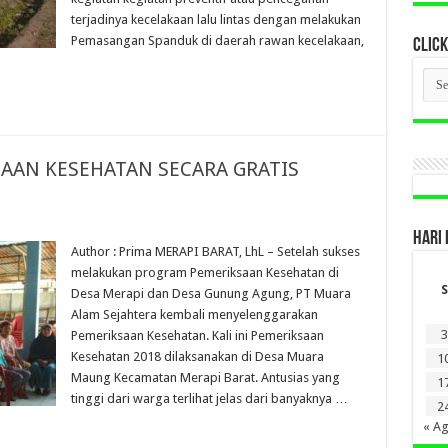
terjadinya kecelakaan lalu lintas dengan melakukan
Pemasangan Spanduk di daerah rawan kecelakaan,
CLICK
CLI
BER
LAM
DI
SINI
AAN KESEHATAN SECARA GRATIS
HARI 
Author : Prima MERAPI BARAT, LhL – Setelah sukses
melakukan program Pemeriksaan Kesehatan di
S
Desa Merapi dan Desa Gunung Agung, PT Muara
Alam Sejahtera kembali menyelenggarakan
3
Pemeriksaan Kesehatan. Kali ini Pemeriksaan
Kesehatan 2018 dilaksanakan di Desa Muara
1
Maung Kecamatan Merapi Barat. Antusias yang
1
tinggi dari warga terlihat jelas dari banyaknya …
2
« A