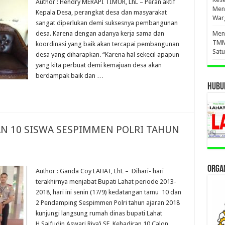
Author : Hendry MERAPI TIMUR, LhL – Peran aktif
Men
Kepala Desa, perangkat desa dan masyarakat
War
sangat diperlukan demi suksesnya pembangunan
desa. Karena dengan adanya kerja sama dan
Meny
TMM
koordinasi yang baik akan tercapai pembangunan
Sat
desa yang diharapkan. “Karena hal sekecil apapun
yang kita perbuat demi kemajuan desa akan
berdampak baik dan …
HUBUN
N 10 SISWA SESPIMMEN POLRI TAHUN
ORGAN
Author : Ganda Coy LAHAT, LhL – Dihari- hari
terakhirnya menjabat Bupati Lahat periode 2013-
2018, hari ini senin (17/9) kedatangan tamu 10 dan
2 Pendamping Sespimmen Polri tahun ajaran 2018
kunjungi langsung rumah dinas bupati Lahat
H.Saifudin Aswari Riva’i,SE. Kehadiran 10 Calon