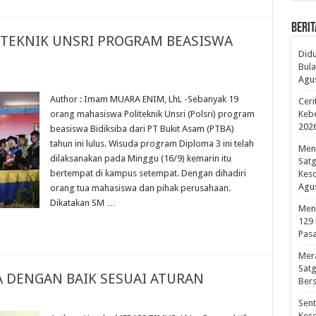
BERIT
ITEKNIK UNSRI PROGRAM BEASISWA
Didu
Bula
Agus
Author : Imam MUARA ENIM, LhL -Sebanyak 19
Ceri
orang mahasiswa Politeknik Unsri (Polsri) program
Kebe
202
beasiswa Bidiksiba dari PT Bukit Asam (PTBA)
tahun ini lulus. Wisuda program Diploma 3 ini telah
Meno
dilaksanakan pada Minggu (16/9) kemarin itu
Sat
bertempat di kampus setempat. Dengan dihadiri
Kes
Agus
orang tua mahasiswa dan pihak perusahaan.
Dikatakan SM …
Men
129
Pasa
Mer
Sat
A DENGAN BAIK SESUAI ATURAN
Bers
Sen
Kes