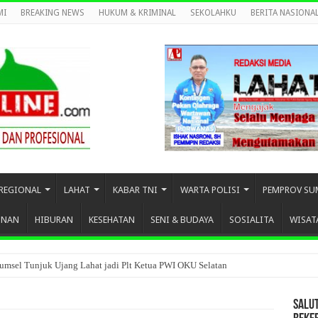
MI
BREAKING NEWS
HUKUM & KRIMINAL
SEKOLAHKU
BERITA NASIONA
REGIONAL
LAHAT
KABAR TNI
WARTA POLISI
PEMPROV SU
UNAN
HIBURAN
KESEHATAN
SENI & BUDAYA
SOSIALITA
WISAT
umsel Tunjuk Ujang Lahat jadi Plt Ketua PWI OKU Selatan
SALU