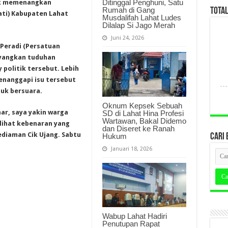
Ditinggal Penghuni, Satu
uk memenangkan
Rumah di Gang
TOTA
ati) Kabupaten Lahat
Musdalifah Lahat Ludes
Dilalap Si Jago Merah
Juni 24, 2026
 Peradi (Persatuan
yangkan tuduhan
 politik tersebut. Lebih
enanggapi isu tersebut
tuk bersuara.
Oknum Kepsek Sebuah
nar, saya yakin warga
SD di Lahat Hina Profesi
Wartawan, Bakal Didemo
lihat kebenaran yang
dan Diseret ke Ranah
kediaman Cik Ujang. Sabtu
Hukum
CARI 
Januari 18, 2026
Wabup Lahat Hadiri
Penutupan Rapat