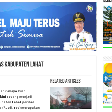
BEKE
TAS KABUPATEN LAHAT
Related Articles
gan Cahaya Rusdi
kini sedang menjadi
upaten Lahat perihal
a (Rusdi, red) merupakan