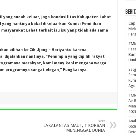
BERIT
l yang sudah keluar, jaga kondusifitas Kabupaten Lahat
Cap
 yang nantinya bakal dikeluarkan Komisi Pemilihan
Mele
masyarakat Lahat terkait isu isu yang tidak ada sama
Per
TMMD
Pasa
an pilihan ke Cik Ujang – Hariyanto karena
Burh
 dijalankan nantinya. “Pemimpin yang dipilih rakyat
Huni
programnya merakyat, kami menyikapi mengapa warga
Sat
ram programnya sangat elegan,” Pungkasnya.
Sem
Rum
Agus
TMM
Air 
Men
202
Anak
Next
LAKALANTAS MAUT, 1 KORBAN
0608
MENINGGAL DUNIA
Beto