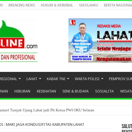
MI
BREAKING NEWS
HUKUM & KRIMINAL
SEKOLAHKU
BERITA NASIONA
REGIONAL
LAHAT
KABAR TNI
WARTA POLISI
PEMPROV SU
UNAN
HIBURAN
KESEHATAN
SENI & BUDAYA
SOSIALITA
WISAT
umsel Tunjuk Ujang Lahat jadi Plt Ketua PWI OKU Selatan
DI : MARI JAGA KONDUSIFITAS KABUPATEN LAHAT
SALU