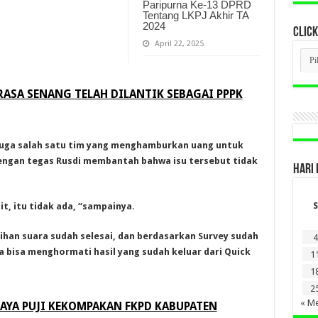
Paripurna Ke-13 DPRD
Tentang LKPJ Akhir TA
2024
CLICK
April 22, 2025
CLI
BER
LAM
DI
ASA SENANG TELAH DILANTIK SEBAGAI PPPK
SINI
 diduga salah satu tim yang menghamburkan uang untuk
engan tegas Rusdi membantah bahwa isu tersebut tidak
HARI 
S
, itu tidak ada, “sampainya.
ihan suara sudah selesai, dan berdasarkan Survey sudah
4
 bisa menghormati hasil yang sudah keluar dari Quick
1
1
2
« Me
AYA PUJI KEKOMPAKAN FKPD KABUPATEN