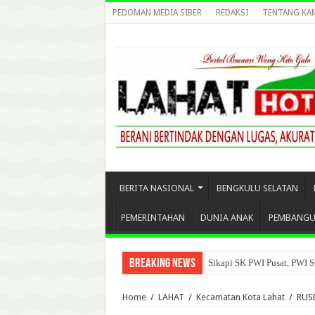
PEDOMAN MEDIA SIBER
REDAKSI
TENTANG KA
BERITA NASIONAL
BENGKULU SELATAN
PEMERINTAHAN
DUNIA ANAK
PEMBANG
Breaking News
Sikapi SK PWI Pusat, PWI S
Home
/
LAHAT
/
Kecamatan Kota Lahat
/
RUS