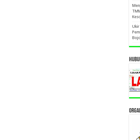
Menj
TMM
Kes
Ukir
Pem
Boj
HUBUN
ORGAN