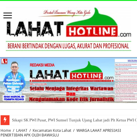
Sikapi SK PWI Pusat, PWI Sumsel Tunjuk Ujang Lahat jadi Plt Ketua PWI 
Home
/
LAHAT
/
Kecamatan Kota Lahat
/
WARGA LAHAT APRESIASI
PENERTIBAN APK OLEH BAWASLU