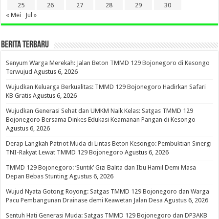
25
26
27
28
29
30
« Mei
Jul »
BERITA TERBARU
Senyum Warga Merekah: Jalan Beton TMMD 129 Bojonegoro di Kesongo
Terwujud
Agustus 6, 2026
Wujudkan Keluarga Berkualitas: TMMD 129 Bojonegoro Hadirkan Safari
KB Gratis
Agustus 6, 2026
Wujudkan Generasi Sehat dan UMKM Naik Kelas: Satgas TMMD 129
Bojonegoro Bersama Dinkes Edukasi Keamanan Pangan di Kesongo
Agustus 6, 2026
Derap Langkah Patriot Muda di Lintas Beton Kesongo: Pembuktian Sinergi
TNI-Rakyat Lewat TMMD 129 Bojonegoro
Agustus 6, 2026
TMMD 129 Bojonegoro: ‘Suntik’ Gizi Balita dan Ibu Hamil Demi Masa
Depan Bebas Stunting
Agustus 6, 2026
Wujud Nyata Gotong Royong: Satgas TMMD 129 Bojonegoro dan Warga
Pacu Pembangunan Drainase demi Keawetan Jalan Desa
Agustus 6, 2026
Sentuh Hati Generasi Muda: Satgas TMMD 129 Bojonegoro dan DP3AKB