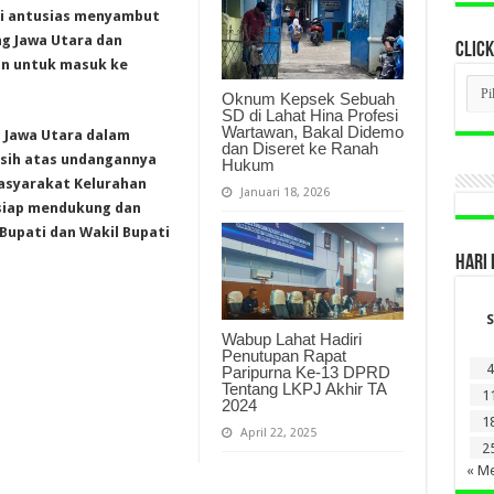
ubi antusias menyambut
g Jawa Utara dan
CLICK
n untuk masuk ke
CLI
Oknum Kepsek Sebuah
BER
SD di Lahat Hina Profesi
LAM
Wartawan, Bakal Didemo
DI
 Jawa Utara dalam
dan Diseret ke Ranah
SINI
sih atas undangannya
Hukum
asyarakat Kelurahan
Januari 18, 2026
siap mendukung dan
upati dan Wakil Bupati
HARI 
S
Wabup Lahat Hadiri
Penutupan Rapat
4
Paripurna Ke-13 DPRD
Tentang LKPJ Akhir TA
1
2024
1
April 22, 2025
2
« Me