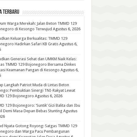
A TERBARU
yum Warga Merekah: Jalan Beton TMMD 129
onegoro di Kesongo Terwujud
Agustus 6, 2026
dkan Keluarga Berkualitas: TMMD 129
negoro Hadirkan Safari KB Gratis
Agustus 6,
6
dkan Generasi Sehat dan UMKM Naik Kelas:
gas TMMD 129 Bojonegoro Bersama Dinkes
kasi Keamanan Pangan di Kesongo
Agustus 6,
6
p Langkah Patriot Muda di Lintas Beton
ngo: Pembuktian Sinergi TNI-Rakyat Lewat
D 129 Bojonegoro
Agustus 6, 2026
 129 Bojonegoro: ‘Suntik’ Gizi Balita dan Ibu
l Demi Masa Depan Bebas Stunting
Agustus
026
ud Nyata Gotong Royong: Satgas TMMD 129
onegoro dan Warga Pacu Pembangunan
nase demi Keawetan Jalan Desa
Agustus 6,