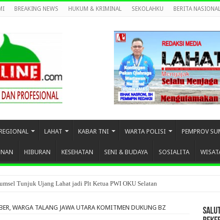
MI
BREAKING NEWS
HUKUM & KRIMINAL
SEKOLAHKU
BERITA NASIONA
REGIONAL
LAHAT
KABAR TNI
WARTA POLISI
PEMPROV SU
UNAN
HIBURAN
KESEHATAN
SENI & BUDAYA
SOSIALITA
WISAT
umsel Tunjuk Ujang Lahat jadi Plt Ketua PWI OKU Selatan
BER, WARGA TALANG JAWA UTARA KOMITMEN DUKUNG BZ
SALU