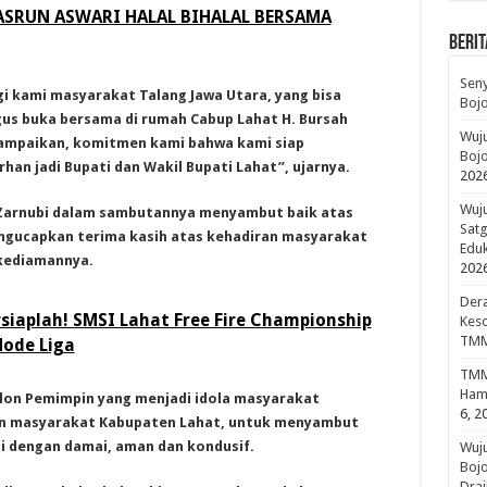
NASRUN ASWARI HALAL BIHALAL BERSAMA
BERIT
Sen
i kami masyarakat Talang Jawa Utara, yang bisa
Boj
gus buka bersama di rumah Cabup Lahat H. Bursah
Wuju
 sampaikan, komitmen kami bahwa kami siap
Bojo
an jadi Bupati dan Wakil Bupati Lahat”, ujarnya.
202
Wuju
 Zarnubi dalam sambutannya menyambut baik atas
Sat
ngucapkan terima kasih atas kehadiran masyarakat
Edu
 kediamannya.
202
Dera
rsiaplah! SMSI Lahat Free Fire Championship
Keso
TMM
Mode Liga
TMMD
Hami
alon Pemimpin yang menjadi idola masyarakat
6, 2
an masyarakat Kabupaten Lahat, untuk menyambut
i dengan damai, aman dan kondusif.
Wuj
Boj
Drai