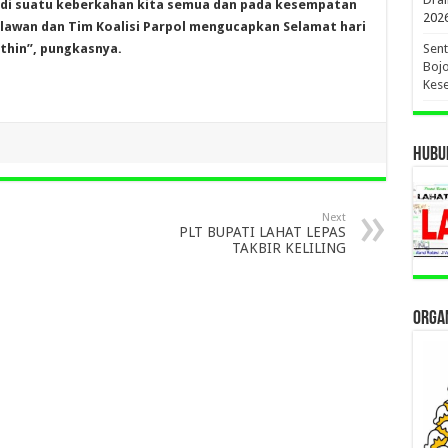
jadi suatu keberkahan kita semua dan pada kesempatan
202
Relawan dan Tim Koalisi Parpol mengucapkan Selamat hari
athin”, pungkasnya.
Sent
Bojo
Kese
HUBUN
Next
PLT BUPATI LAHAT LEPAS
TAKBIR KELILING
ORGAN