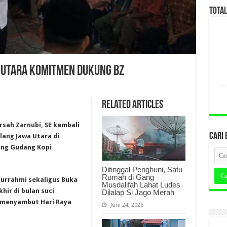
TOTA
 UTARA KOMITMEN DUKUNG BZ
Related Articles
ursah Zarnubi, SE kembali
CARI 
ang Jawa Utara di
ang Gudang Kopi
Ditinggal Penghuni, Satu
Rumah di Gang
turrahmi sekaligus Buka
Musdalifah Lahat Ludes
ir di bulan suci
Dilalap Si Jago Merah
 menyambut Hari Raya
Juni 24, 2026