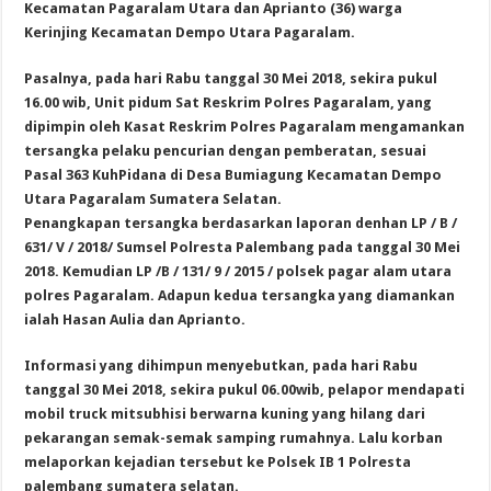
Kecamatan Pagaralam Utara dan Aprianto (36) warga
Kerinjing Kecamatan Dempo Utara Pagaralam.
Pasalnya, pada hari Rabu tanggal 30 Mei 2018, sekira pukul
16.00 wib, Unit pidum Sat Reskrim Polres Pagaralam, yang
dipimpin oleh Kasat Reskrim Polres Pagaralam mengamankan
tersangka pelaku pencurian dengan pemberatan, sesuai
Pasal 363 KuhPidana di
Desa Bumiagung Kecamatan Dempo
Utara Pagaralam Sumatera Selatan.
Penangkapan tersangka berdasarkan laporan denhan
LP / B /
631/ V / 2018/ Sumsel Polresta Palembang pada tanggal 30 Mei
2018.
Kemudian LP /B / 131/ 9 / 2015 / polsek pagar alam utara
polres Pagaralam.
Adapun kedua tersangka yang diamankan
ialah
Hasan Aulia dan Aprianto.
Informasi yang dihimpun menyebutkan, p
ada hari Rabu
tanggal 30 Mei 2018, sekira pukul 06.00wib, pelapor mendapati
mobil truck mitsubhisi berwarna kuning yang hilang dari
pekarangan semak-semak samping rumahnya.
Lalu korban
melaporkan kejadian tersebut ke Polsek IB 1 Polresta
palembang sumatera selatan.