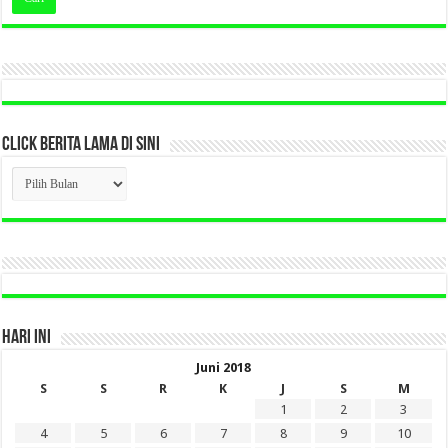
CLICK BERITA LAMA DI SINI
CLICK
BERITA
LAMA
DI
SINI
HARI INI
Juni 2018
S
S
R
K
J
S
M
1
2
3
4
5
6
7
8
9
10