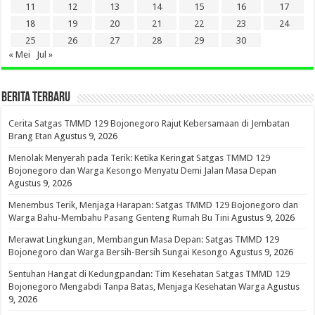
11
12
13
14
15
16
17
18
19
20
21
22
23
24
25
26
27
28
29
30
« Mei
Jul »
BERITA TERBARU
Cerita Satgas TMMD 129 Bojonegoro Rajut Kebersamaan di Jembatan
Brang Etan
Agustus 9, 2026
Menolak Menyerah pada Terik: Ketika Keringat Satgas TMMD 129
Bojonegoro dan Warga Kesongo Menyatu Demi Jalan Masa Depan
Agustus 9, 2026
Menembus Terik, Menjaga Harapan: Satgas TMMD 129 Bojonegoro dan
Warga Bahu-Membahu Pasang Genteng Rumah Bu Tini
Agustus 9, 2026
Merawat Lingkungan, Membangun Masa Depan: Satgas TMMD 129
Bojonegoro dan Warga Bersih-Bersih Sungai Kesongo
Agustus 9, 2026
Sentuhan Hangat di Kedungpandan: Tim Kesehatan Satgas TMMD 129
Bojonegoro Mengabdi Tanpa Batas, Menjaga Kesehatan Warga
Agustus
9, 2026