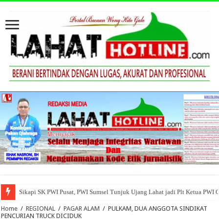
Sikapi SK PWI Pusat, PWI Sumsel Tunjuk Ujang Lahat jadi Plt Ketua PWI 
Home
/
REGIONAL
/
PAGAR ALAM
/
PULKAM, DUA ANGGOTA SINDIKAT
PENCURIAN TRUCK DICIDUK