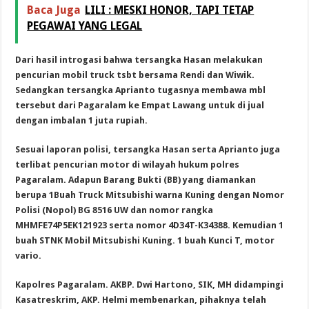
Baca Juga
LILI : MESKI HONOR, TAPI TETAP
PEGAWAI YANG LEGAL
Dari hasil introgasi bahwa tersangka Hasan melakukan
pencurian mobil truck tsbt bersama Rendi dan Wiwik.
Sedangkan tersangka Aprianto tugasnya membawa mbl
tersebut dari Pagaralam ke Empat Lawang untuk di jual
dengan imbalan 1 juta rupiah.
Sesuai laporan polisi, tersangka Hasan serta Aprianto juga
terlibat pencurian motor di wilayah hukum polres
Pagaralam.
Adapun Barang Bukti (BB) yang diamankan
berupa
1Buah Truck Mitsubishi warna Kuning dengan Nomor
Polisi (Nopol) BG 8516 UW dan nomor rangka
MHMFE74P5EK121923 serta nomor 4D34T-K34388.
Kemudian 1
buah STNK Mobil Mitsubishi Kuning.
1 buah Kunci T,
motor
vario.
Kapolres Pagaralam. AKBP. Dwi Hartono, SIK, MH didampingi
Kasatreskrim, AKP. Helmi membenarkan, pihaknya telah