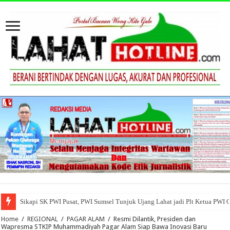
Sikapi SK PWI Pusat, PWI Sumsel Tunjuk Ujang Lahat jadi Plt Ketua PWI 
Home
/
REGIONAL
/
PAGAR ALAM
/
Resmi Dilantik, Presiden dan
Wapresma STKIP Muhammadiyah Pagar Alam Siap Bawa Inovasi Baru