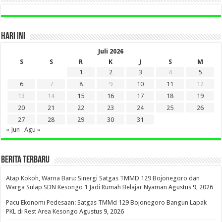
HARI INI
Juli 2026
S
S
R
K
J
S
M
1
2
3
4
5
6
7
8
9
10
11
12
13
14
15
16
17
18
19
20
21
22
23
24
25
26
27
28
29
30
31
« Jun
Agu »
BERITA TERBARU
Atap Kokoh, Warna Baru: Sinergi Satgas TMMD 129 Bojonegoro dan
Warga Sulap SDN Kesongo 1 Jadi Rumah Belajar Nyaman
Agustus 9, 2026
Pacu Ekonomi Pedesaan: Satgas TMMd 129 Bojonegoro Bangun Lapak
PKL di Rest Area Kesongo
Agustus 9, 2026