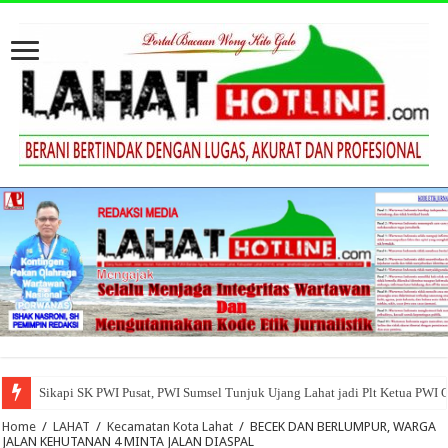
Sikapi SK PWI Pusat, PWI Sumsel Tunjuk Ujang Lahat jadi Plt Ketua PWI 
Home
/
LAHAT
/
Kecamatan Kota Lahat
/
BECEK DAN BERLUMPUR, WARGA
JALAN KEHUTANAN 4 MINTA JALAN DIASPAL