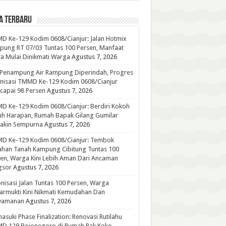
A TERBARU
 Ke-129 Kodim 0608/Cianjur: Jalan Hotmix
ung RT 07/03 Tuntas 100 Persen, Manfaat
a Mulai Dinikmati Warga
Agustus 7, 2026
 Penampung Air Rampung Diperindah, Progres
nisasi TMMD Ke-129 Kodim 0608/Cianjur
capai 98 Persen
Agustus 7, 2026
 Ke-129 Kodim 0608/Cianjur: Berdiri Kokoh
h Harapan, Rumah Bapak Gilang Gumilar
akin Sempurna
Agustus 7, 2026
D Ke-129 Kodim 0608/Cianjur: Tembok
han Tanah Kampung Cibitung Tuntas 100
en, Warga Kini Lebih Aman Dari Ancaman
gsor
Agustus 7, 2026
nisasi Jalan Tuntas 100 Persen, Warga
rmukti Kini Nikmati Kemudahan Dan
yamanan
Agustus 7, 2026
suki Phase Finalization: Renovasi Rutilahu
D 129 Bojonegoro di Rumah Pak Koko