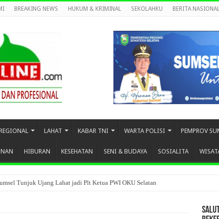
MI
BREAKING NEWS
HUKUM & KRIMINAL
SEKOLAHKU
BERITA NASIONA
REGIONAL
LAHAT
KABAR TNI
WARTA POLISI
PEMPROV SU
UNAN
HIBURAN
KESEHATAN
SENI & BUDAYA
SOSIALITA
WISAT
umsel Tunjuk Ujang Lahat jadi Plt Ketua PWI OKU Selatan
SALU