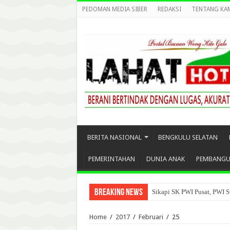
PEDOMAN MEDIA SIBER
REDAKSI
TENTANG KA
BERITA NASIONAL
BENGKULU SELATAN
PEMERINTAHAN
DUNIA ANAK
PEMBANG
Breaking News
Sikapi SK PWI Pusat, PWI S
Home
/
2017
/
Februari
/
25