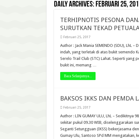
Daily Archives:
Februari 25, 201
TERHIPNOTIS PESONA DAN
SURUTKAN TEKAD PETUAL
Februari 25, 2017
Author : Jack Mania SEMENDO (SDU), LhL – 
indah, yang terletak di atas bukit semend
Serelo Trail Club (STC) Lahat. Seperti yang
bukit ini, memang …
Baca Selanjutnya...
BAKSOS IKKS DAN PEMDA L
Februari 25, 2017
Author : LIN GUMAY ULU, LhL – Sedikitnya 9
sekitar pukul 09.30 WIB, diselenggarakan sun
Seganti Setungguan (IKSS) bekerjasama de
Gumay Ulu, Santoso SPd MM mengatakan, 