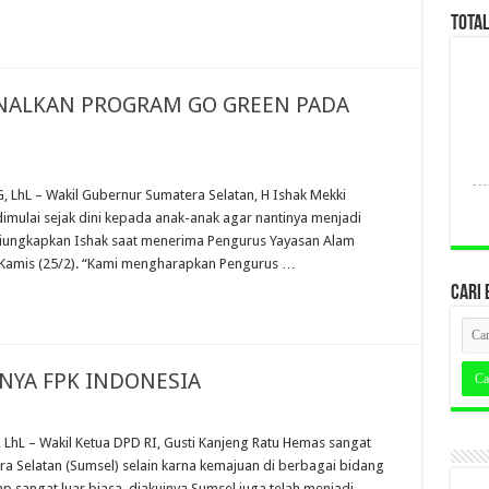
TOTA
NALKAN PROGRAM GO GREEN PADA
LhL – Wakil Gubernur Sumatera Selatan, H Ishak Mekki
mulai sejak dini kepada anak-anak agar nantinya menjadi
diungkapkan Ishak saat menerima Pengurus Yayasan Alam
, Kamis (25/2). “Kami mengharapkan Pengurus …
CARI 
NYA FPK INDONESIA
L – Wakil Ketua DPD RI, Gusti Kanjeng Ratu Hemas sangat
a Selatan (Sumsel) selain karna kemajuan di berbagai bidang
p sangat luar biasa, diakuinya Sumsel juga telah menjadi