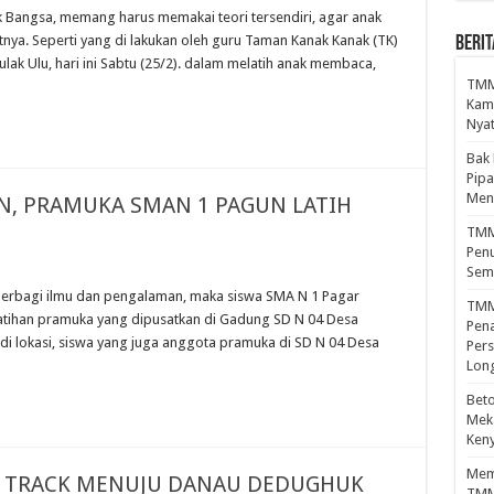
Bangsa, memang harus memakai teori tersendiri, agar anak
ya. Seperti yang di lakukan oleh guru Taman Kanak Kanak (TK)
BERIT
k Ulu, hari ini Sabtu (25/2). dalam melatih anak membaca,
TMMD
Kamp
Nyat
Bak
Pipa
Men
, PRAMUKA SMAN 1 PAGUN LATIH
TMMD
Penu
Sem
erbagi ilmu dan pengalaman, maka siswa SMA N 1 Pagar
TMM
elatihan pramuka yang dipusatkan di Gadung SD N 04 Desa
Pena
di lokasi, siswa yang juga anggota pramuka di SD N 04 Desa
Pers
Lon
Beto
Meka
Ken
Mema
T TRACK MENUJU DANAU DEDUGHUK
TMM