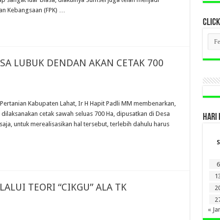
ran Kebangsaan (FPK) …
CLICK
CLI
BER
LAM
DI
ESA LUBUK DENDAN AKAN CETAK 700
SINI
 Pertanian Kabupaten Lahat, Ir H Hapit Padli MM membenarkan,
dilaksanakan cetak sawah seluas 700 Ha, dipusatkan di Desa
HARI 
ja, untuk merealisasikan hal tersebut, terlebih dahulu harus
S
6
1
LALUI TEORI “CIKGU” ALA TK
2
2
« Ja