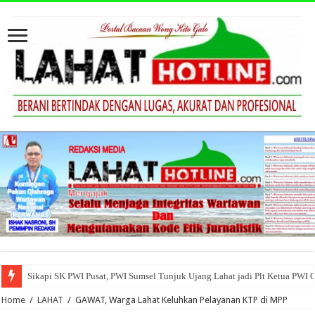
Sikapi SK PWI Pusat, PWI Sumsel Tunjuk Ujang Lahat jadi Plt Ketua PWI 
Home
/
LAHAT
/
GAWAT, Warga Lahat Keluhkan Pelayanan KTP di MPP