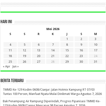
HARI INI
Mei 2026
S
S
R
K
J
S
M
1
2
3
4
5
6
7
8
9
10
11
12
13
14
15
16
17
18
19
20
21
22
23
24
25
26
27
28
29
30
31
« Apr
Jun »
BERITA TERBARU
TMMD Ke-129 Kodim 0608/Cianjur: Jalan Hotmix Kampung RT 07/03
Tuntas 100 Persen, Manfaat Nyata Mulai Dinikmati Warga
Agustus 7, 2026
Bak Penampung Air Rampung Diperindah, Progres Pipanisasi TMMD Ke-
129 Kodim 0608/Cianjur Mencapai 98 Persen
Agustus 7, 2026