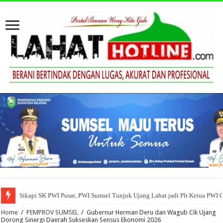
Sikapi SK PWI Pusat, PWI Sumsel Tunjuk Ujang Lahat jadi Plt Ketua PWI 
Pemkab Empatlawang Gelar Upacara HUT ke-80 Bhayangkara Tahun 2026
Home
/
PEMPROV SUMSEL
/
Gubernur Herman Deru dan Wagub Cik Ujang
Dorong Sinergi Daerah Sukseskan Sensus Ekonomi 2026