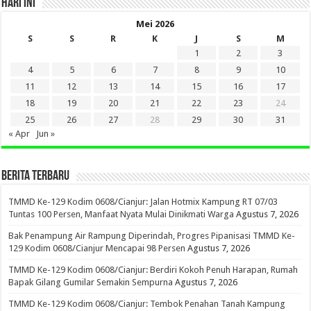
HARI INI
Mei 2026
S
S
R
K
J
S
M
1
2
3
4
5
6
7
8
9
10
11
12
13
14
15
16
17
18
19
20
21
22
23
24
25
26
27
28
29
30
31
« Apr
Jun »
BERITA TERBARU
TMMD Ke-129 Kodim 0608/Cianjur: Jalan Hotmix Kampung RT 07/03
Tuntas 100 Persen, Manfaat Nyata Mulai Dinikmati Warga
Agustus 7, 2026
Bak Penampung Air Rampung Diperindah, Progres Pipanisasi TMMD Ke-
129 Kodim 0608/Cianjur Mencapai 98 Persen
Agustus 7, 2026
TMMD Ke-129 Kodim 0608/Cianjur: Berdiri Kokoh Penuh Harapan, Rumah
Bapak Gilang Gumilar Semakin Sempurna
Agustus 7, 2026
TMMD Ke-129 Kodim 0608/Cianjur: Tembok Penahan Tanah Kampung