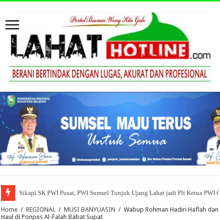
Sikapi SK PWI Pusat, PWI Sumsel Tunjuk Ujang Lahat jadi Plt Ketua PWI 
Home
/
REGIONAL
/
MUSI BANYUASIN
/
Wabup Rohman Hadiri Haflah dan
Haul di Ponpes Al-Falah Babat Supat