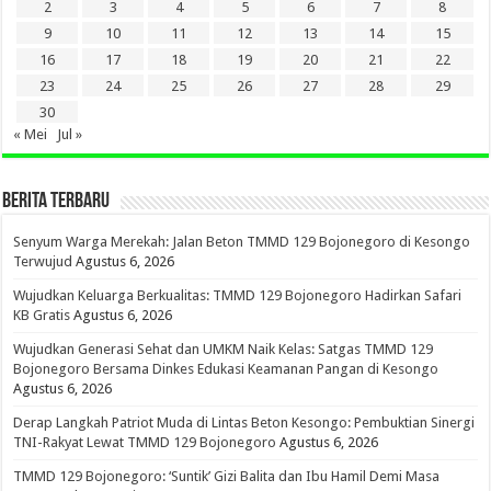
2
3
4
5
6
7
8
9
10
11
12
13
14
15
16
17
18
19
20
21
22
23
24
25
26
27
28
29
30
« Mei
Jul »
BERITA TERBARU
Senyum Warga Merekah: Jalan Beton TMMD 129 Bojonegoro di Kesongo
Terwujud
Agustus 6, 2026
Wujudkan Keluarga Berkualitas: TMMD 129 Bojonegoro Hadirkan Safari
KB Gratis
Agustus 6, 2026
Wujudkan Generasi Sehat dan UMKM Naik Kelas: Satgas TMMD 129
Bojonegoro Bersama Dinkes Edukasi Keamanan Pangan di Kesongo
Agustus 6, 2026
Derap Langkah Patriot Muda di Lintas Beton Kesongo: Pembuktian Sinergi
TNI-Rakyat Lewat TMMD 129 Bojonegoro
Agustus 6, 2026
TMMD 129 Bojonegoro: ‘Suntik’ Gizi Balita dan Ibu Hamil Demi Masa