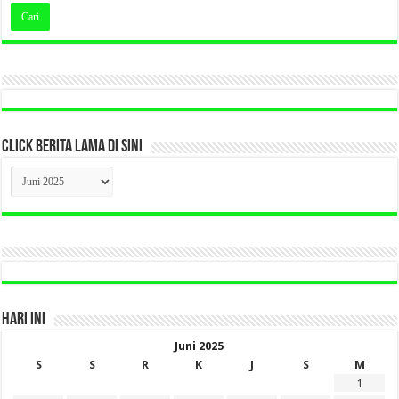
CLICK BERITA LAMA DI SINI
CLICK
BERITA
LAMA
DI
SINI
HARI INI
Juni 2025
S
S
R
K
J
S
M
1