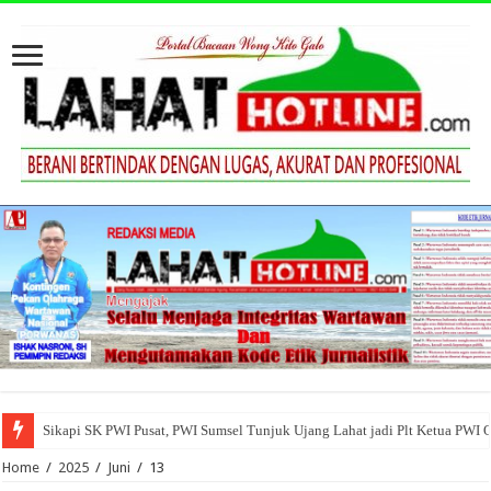
Sikapi SK PWI Pusat, PWI Sumsel Tunjuk Ujang Lahat jadi Plt Ketua PWI 
Home
/
2025
/
Juni
/
13