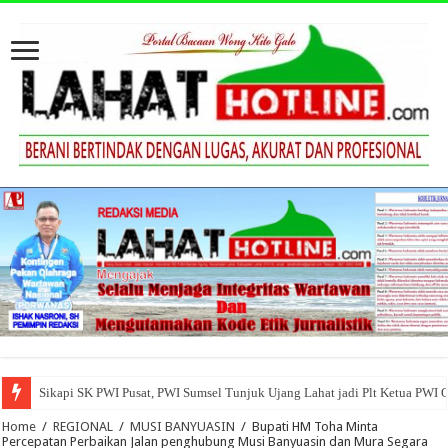
Sikapi SK PWI Pusat, PWI Sumsel Tunjuk Ujang Lahat jadi Plt Ketua PWI 
Home
/
REGIONAL
/
MUSI BANYUASIN
/
Bupati HM Toha Minta
Percepatan Perbaikan Jalan penghubung Musi Banyuasin dan Mura Segara