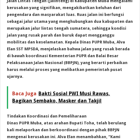
Jalan Lintas Tengah (Jalinteng) di Kabupaten Muba mengalami
kerusakan yang signifikan, mengakibatkan keluhan dari
pengendara dan masyarakat luas. Ruas jalan ini berfungsi
sebagai jalur utama yang menghubungkan dua kabupaten dan
merupakan jalur lintas tengah sumatera, sehingga kondisi
jalan yang rusak parah dan buruk dapat mengganggu
mobilitas dan keselamatan. Kepala Dinas PUPR Muba, Alva
Elan SST MPSDA, menjelaskan bahwa jalan yang rusak berada
di bawah koordinasi Kementerian PUPR dan Balai Besar
Pelaksanaan Jalan Nasional (BBPJN), yang berarti perbaikan
harus melalui proses yang melibatkan pemerintah pusat
ujarnya.
Baca Juga
Bakti Sosial PWI Musi Rawas,
Bagikan Sembako, Masker dan Takjil
Tindakan Koordinasi dan Pemeliharaan
Dinas PUPR Muba, atas arahan Bupati Toha, telah berulang
kali melaporkan dan berkoordinasi dengan pihak BBPJN
mengenai kerusakan ini. Alva Elan menambahkan, “Kami