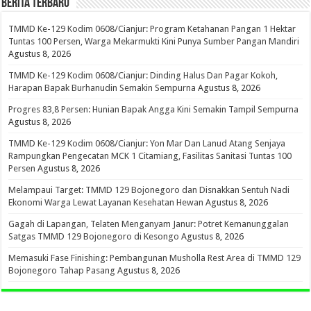
BERITA TERBARU
TMMD Ke-129 Kodim 0608/Cianjur: Program Ketahanan Pangan 1 Hektar
Tuntas 100 Persen, Warga Mekarmukti Kini Punya Sumber Pangan Mandiri
Agustus 8, 2026
TMMD Ke-129 Kodim 0608/Cianjur: Dinding Halus Dan Pagar Kokoh,
Harapan Bapak Burhanudin Semakin Sempurna
Agustus 8, 2026
Progres 83,8 Persen: Hunian Bapak Angga Kini Semakin Tampil Sempurna
Agustus 8, 2026
TMMD Ke-129 Kodim 0608/Cianjur: Yon Mar Dan Lanud Atang Senjaya
Rampungkan Pengecatan MCK 1 Citamiang, Fasilitas Sanitasi Tuntas 100
Persen
Agustus 8, 2026
Melampaui Target: TMMD 129 Bojonegoro dan Disnakkan Sentuh Nadi
Ekonomi Warga Lewat Layanan Kesehatan Hewan
Agustus 8, 2026
Gagah di Lapangan, Telaten Menganyam Janur: Potret Kemanunggalan
Satgas TMMD 129 Bojonegoro di Kesongo
Agustus 8, 2026
Memasuki Fase Finishing: Pembangunan Musholla Rest Area di TMMD 129
Bojonegoro Tahap Pasang
Agustus 8, 2026