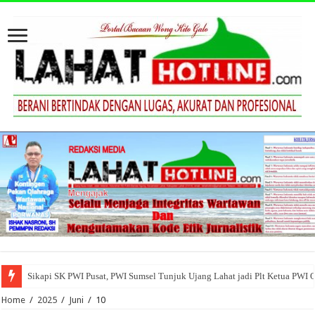
Sikapi SK PWI Pusat, PWI Sumsel Tunjuk Ujang Lahat jadi Plt Ketua PWI 
Home
/
2025
/
Juni
/
10