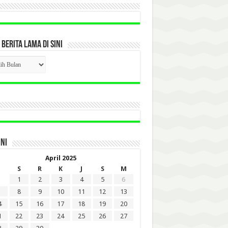
 BERITA LAMA DI SINI
CK
ITA
A
INI
April 2025
S
R
K
J
S
M
1
2
3
4
5
6
8
9
10
11
12
13
4
15
16
17
18
19
20
1
22
23
24
25
26
27