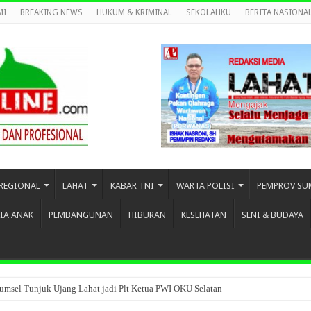
MI
BREAKING NEWS
HUKUM & KRIMINAL
SEKOLAHKU
BERITA NASIONA
REGIONAL
LAHAT
KABAR TNI
WARTA POLISI
PEMPROV SU
IA ANAK
PEMBANGUNAN
HIBURAN
KESEHATAN
SENI & BUDAYA
umsel Tunjuk Ujang Lahat jadi Plt Ketua PWI OKU Selatan