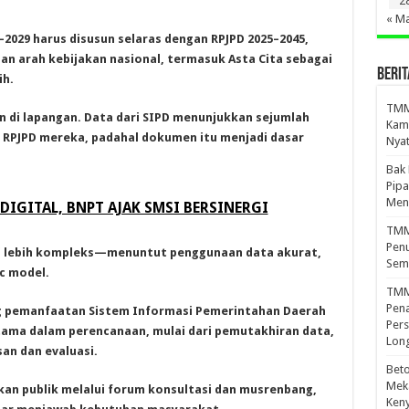
2
« M
2029 harus disusun selaras dengan RPJPD 2025–2045,
n arah kebijakan nasional, termasuk Asta Cita sebagai
BERIT
ih.
TMMD
 di lapangan. Data dari SIPD menunjukkan sejumlah
Kamp
RPJPD mereka, padahal dokumen itu menjadi dasar
Nyat
Bak
Pipa
Men
 DIGITAL, BNPT AJAK SMSI BERSINERGI
TMMD
Penu
ni lebih kompleks—menuntut penggunaan data akurat,
Sem
c model.
TMM
Pena
g pemanfaatan Sistem Informasi Pemerintahan Daerah
Pers
 utama dalam perencanaan, mulai dari pemutakhiran data,
Lon
an dan evaluasi.
Beto
Meka
kan publik melalui forum konsultasi dan musrenbang,
Ken