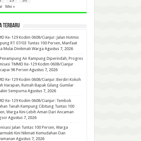
8
29
30
ar
Mei »
A TERBARU
 Ke-129 Kodim 0608/Cianjur: Jalan Hotmix
ung RT 07/03 Tuntas 100 Persen, Manfaat
a Mulai Dinikmati Warga
Agustus 7, 2026
 Penampung Air Rampung Diperindah, Progres
nisasi TMMD Ke-129 Kodim 0608/Cianjur
capai 98 Persen
Agustus 7, 2026
 Ke-129 Kodim 0608/Cianjur: Berdiri Kokoh
h Harapan, Rumah Bapak Gilang Gumilar
akin Sempurna
Agustus 7, 2026
D Ke-129 Kodim 0608/Cianjur: Tembok
han Tanah Kampung Cibitung Tuntas 100
en, Warga Kini Lebih Aman Dari Ancaman
gsor
Agustus 7, 2026
nisasi Jalan Tuntas 100 Persen, Warga
rmukti Kini Nikmati Kemudahan Dan
yamanan
Agustus 7, 2026