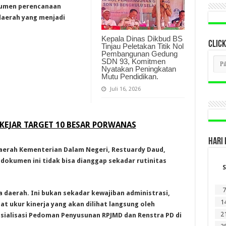
kumen perencanaan
daerah yang menjadi
Kepala Dinas Dikbud BS
CLICK
Tinjau Peletakan Titik Nol
Pembangunan Gedung
CLI
SDN 93, Komitmen
BER
Nyatakan Peningkatan
LAM
Mutu Pendidikan.
DI
SINI
Juli 16, 2026
KEJAR TARGET 10 BESAR PORWANAS
HARI 
aerah Kementerian Dalam Negeri, Restuardy Daud,
kumen ini tidak bisa dianggap sekadar rutinitas
S
7
 daerah. Ini bukan sekadar kewajiban administrasi,
1
t ukur kinerja yang akan dilihat langsung oleh
2
osialisasi Pedoman Penyusunan RPJMD dan Renstra PD di