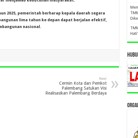
ar menjawab kebutuhan masyarakat.
Mema
TMM
hun 2025, pemerintah berharap kepala daerah segera
Dike
angunan lima tahun ke depan dapat berjalan efektif,
embangunan nasional.
TMM
Hati
HUBUN
Next
Cermin Kota dan Pemkot
Palembang Satukan Visi
Realisasikan Palembang Berdaya
ORGAN