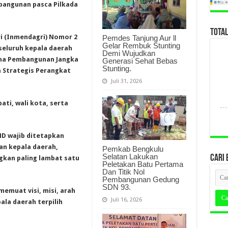
angunan pasca Pilkada
TOTA
ri (Inmendagri) Nomor 2
Pemdes Tanjung Aur ll
Gelar Rembuk Stunting
seluruh kepala daerah
Demi Wujudkan
ana Pembangunan Jangka
Generasi Sehat Bebas
Stunting.
 Strategis Perangkat
Juli 31, 2026
.
ati, wali kota, serta
D wajib ditetapkan
an kepala daerah,
Pemkab Bengkulu
Selatan Lakukan
CARI 
kan paling lambat satu
Peletakan Batu Pertama
Dan Titik Nol
Pembangunan Gedung
SDN 93.
emuat visi, misi, arah
Juli 16, 2026
ala daerah terpilih