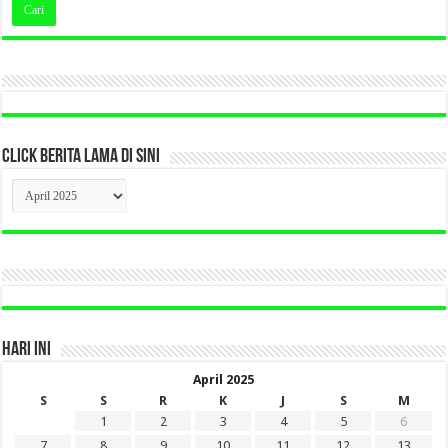
CLICK BERITA LAMA DI SINI
CLICK
BERITA
LAMA
DI
SINI
HARI INI
April 2025
S
S
R
K
J
S
M
1
2
3
4
5
6
7
8
9
10
11
12
13