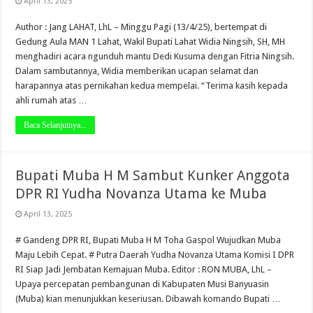
April 13, 2025
Author : Jang LAHAT, LhL – Minggu Pagi (13/4/25), bertempat di
Gedung Aula MAN 1 Lahat, Wakil Bupati Lahat Widia Ningsih, SH, MH
menghadiri acara ngunduh mantu Dedi Kusuma dengan Fitria Ningsih.
Dalam sambutannya, Widia memberikan ucapan selamat dan
harapannya atas pernikahan kedua mempelai. “Terima kasih kepada
ahli rumah atas …
Baca Selanjutnya...
Bupati Muba H M Sambut Kunker Anggota
DPR RI Yudha Novanza Utama ke Muba
April 13, 2025
# Gandeng DPR RI, Bupati Muba H M Toha Gaspol Wujudkan Muba
Maju Lebih Cepat. # Putra Daerah Yudha Novanza Utama Komisi I DPR
RI Siap Jadi Jembatan Kemajuan Muba. Editor : RON MUBA, LhL –
Upaya percepatan pembangunan di Kabupaten Musi Banyuasin
(Muba) kian menunjukkan keseriusan. Dibawah komando Bupati …