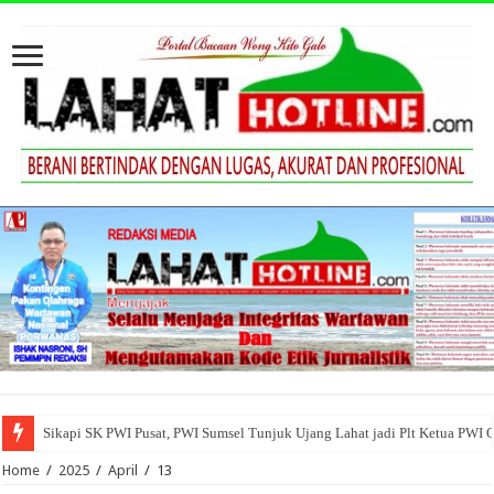
Sikapi SK PWI Pusat, PWI Sumsel Tunjuk Ujang Lahat jadi Plt Ketua PWI 
Home
/
2025
/
April
/
13