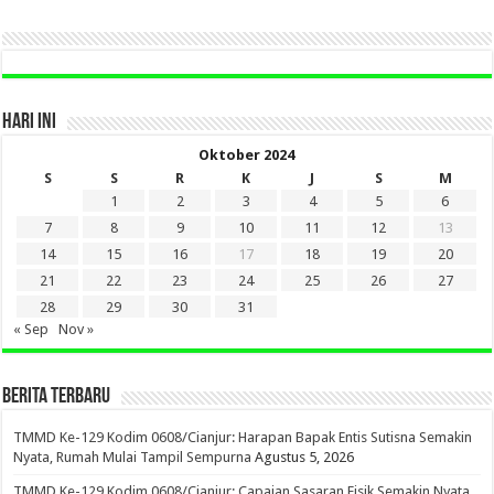
SINI
HARI INI
Oktober 2024
S
S
R
K
J
S
M
1
2
3
4
5
6
7
8
9
10
11
12
13
14
15
16
17
18
19
20
21
22
23
24
25
26
27
28
29
30
31
« Sep
Nov »
BERITA TERBARU
TMMD Ke-129 Kodim 0608/Cianjur: Harapan Bapak Entis Sutisna Semakin
Nyata, Rumah Mulai Tampil Sempurna
Agustus 5, 2026
TMMD Ke-129 Kodim 0608/Cianjur: Capaian Sasaran Fisik Semakin Nyata,