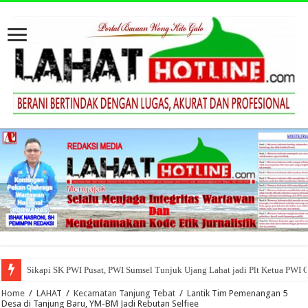
Sikapi SK PWI Pusat, PWI Sumsel Tunjuk Ujang Lahat jadi Plt Ketua PWI 
Home
/
LAHAT
/
Kecamatan Tanjung Tebat
/
Lantik Tim Pemenangan 5
Desa di Tanjung Baru, YM-BM Jadi Rebutan Selfiee