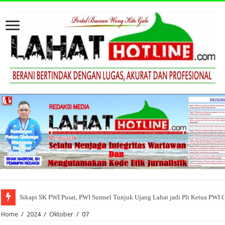
Sikapi SK PWI Pusat, PWI Sumsel Tunjuk Ujang Lahat jadi Plt Ketua PWI 
Home
/
2024
/
Oktober
/
07