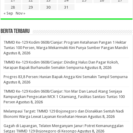
21
22
23
24
25
26
27
28
29
30
31
« Sep
Nov »
BERITA TERBARU
TMMD Ke-129 Kodim 0608/Cianjur: Program Ketahanan Pangan 1 Hektar
Tuntas 100 Persen, Warga Mekarmukti Kini Punya Sumber Pangan Mandiri
Agustus 8, 2026
TMMD Ke-129 Kodim 0608/Cianjur: Dinding Halus Dan Pagar Kokoh,
Harapan Bapak Burhanudin Semakin Sempurna
Agustus 8, 2026
Progres 83,8 Persen: Hunian Bapak Angga Kini Semakin Tampil Sempurna
Agustus 8, 2026
TMMD Ke-129 Kodim 0608/Cianjur: Yon Mar Dan Lanud Atang Senjaya
Rampungkan Pengecatan MCK 1 Citamiang, Fasilitas Sanitasi Tuntas 100
Persen
Agustus 8, 2026
Melampaui Target: TMMD 129 Bojonegoro dan Disnakkan Sentuh Nadi
Ekonomi Warga Lewat Layanan Kesehatan Hewan
Agustus 8, 2026
Gagah di Lapangan, Telaten Menganyam Janur: Potret Kemanunggalan
Satgas TMMD 129 Bojonegoro di Kesongo
Agustus 8, 2026