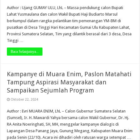
Author : Ujang GUMAY ULU, LhL – Massa pendukung calon Bupati
Lahat Yusmaulana dan calon Wakil Bupati Haji Budiarto Marsul
berkumpul dalam rangka pelantikan tim pemenangan YM-BM di
pusatkan di Desa Tinggi Hari Kecamatan Gumai Ulu Kabupaten Lahat,
Provinsi Sumatera Selatan, Tim yang dilantik berasal dari 3 desa, Desa
Tinggi …
Baca Selanjutnya...
Kampanye di Muara Enim, Paslon Matahati
Tampung Aspirasi Masyarakat dan
Sampaikan Sejumlah Program
Oktober 22, 2024
Author : Evri MUARA ENIM, LhL – Calon Gubernur Sumatera Selatan
(Sumsel), Ir. H. Mawardi Yahya bersama calon Wakil Gubernur, Dr. Hj.
RA Anita Noeringhati, SH, MH, menggelar kampanye dialogis di
Lapangan Desa Panang Jaya, Gunung Megang, Kabupaten Muara Enim
pada Senin (22/10). Acara ini dihadiri oleh ratusan warga setempat …