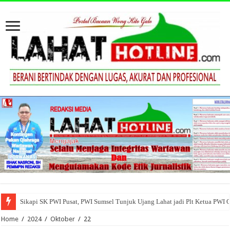
Sikapi SK PWI Pusat, PWI Sumsel Tunjuk Ujang Lahat jadi Plt Ketua PWI 
Home
/
2024
/
Oktober
/
22