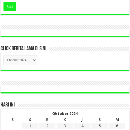
CLICK BERITA LAMA DI SINI
CLICK
BERITA
LAMA
DI
SINI
HARI INI
Oktober 2024
S
S
R
K
J
S
M
1
2
3
4
5
6