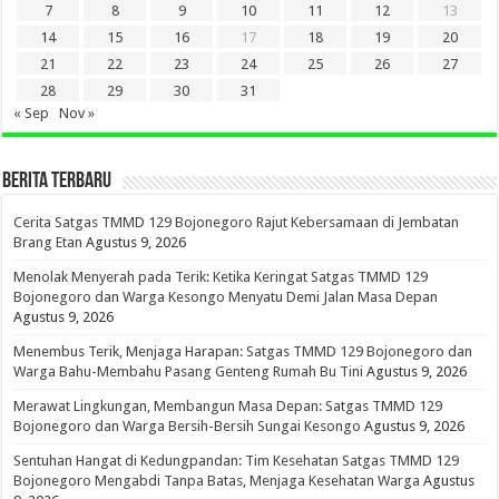
7
8
9
10
11
12
13
14
15
16
17
18
19
20
21
22
23
24
25
26
27
28
29
30
31
« Sep
Nov »
BERITA TERBARU
Cerita Satgas TMMD 129 Bojonegoro Rajut Kebersamaan di Jembatan
Brang Etan
Agustus 9, 2026
Menolak Menyerah pada Terik: Ketika Keringat Satgas TMMD 129
Bojonegoro dan Warga Kesongo Menyatu Demi Jalan Masa Depan
Agustus 9, 2026
Menembus Terik, Menjaga Harapan: Satgas TMMD 129 Bojonegoro dan
Warga Bahu-Membahu Pasang Genteng Rumah Bu Tini
Agustus 9, 2026
Merawat Lingkungan, Membangun Masa Depan: Satgas TMMD 129
Bojonegoro dan Warga Bersih-Bersih Sungai Kesongo
Agustus 9, 2026
Sentuhan Hangat di Kedungpandan: Tim Kesehatan Satgas TMMD 129
Bojonegoro Mengabdi Tanpa Batas, Menjaga Kesehatan Warga
Agustus