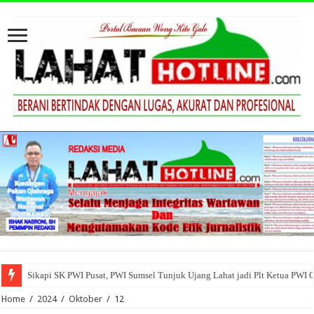
Sikapi SK PWI Pusat, PWI Sumsel Tunjuk Ujang Lahat jadi Plt Ketua PWI 
Home
/
2024
/
Oktober
/
12