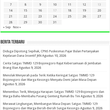
7
8
9
10
11
12
13
14
15
16
17
18
19
20
21
22
23
24
25
26
27
28
29
30
31
« Sep
Nov »
BERITA TERBARU
Diduga Dipotong Sepihak, CPNS Puskesmas Pajar Bulan Pertanyakan
Kejelasan Dana Insentif JKN
Agustus 10, 2026
Cerita Satgas TMMD 129 Bojonegoro Rajut Kebersamaan di Jembatan
Brang Etan
Agustus 9, 2026
Menolak Menyerah pada Terik: Ketika Keringat Satgas TMMD 129
Bojonegoro dan Warga Kesongo Menyatu Demi Jalan Masa Depan
Agustus 9, 2026
Menembus Terik, Menjaga Harapan: Satgas TMMD 129 Bojonegoro dan
Warga Bahu-Membahu Pasang Genteng Rumah Bu Tini
Agustus 9, 2026
Merawat Lingkungan, Membangun Masa Depan: Satgas TMMD 129
Bojonegoro dan Warga Bersih-Bersih Sungai Kesongo
Agustus 9, 2026