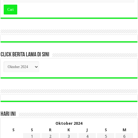
CLICK BERITA LAMA DI SINI
CLICK
BERITA
LAMA
DI
SINI
HARI INI
Oktober 2024
S
S
R
K
J
S
M
1
2
3
4
5
6