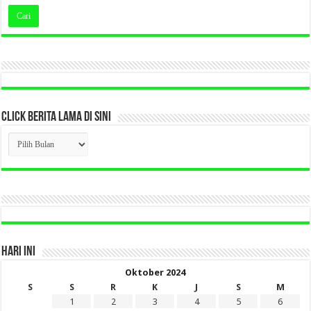
CLICK BERITA LAMA DI SINI
CLICK
BERITA
LAMA
DI
SINI
HARI INI
Oktober 2024
S
S
R
K
J
S
M
1
2
3
4
5
6