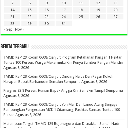
7
8
9
10
11
12
13
14
15
16
17
18
19
20
21
22
23
24
25
26
27
28
29
30
31
« Sep
Nov »
BERITA TERBARU
TMMD Ke-129 Kodim 0608/Cianjur: Program Ketahanan Pangan 1 Hektar
Tuntas 100 Persen, Warga Mekarmukti Kini Punya Sumber Pangan Mandiri
Agustus 8, 2026
TMMD Ke-129 Kodim 0608/Cianjur: Dinding Halus Dan Pagar Kokoh,
Harapan Bapak Burhanudin Semakin Sempurna
Agustus 8, 2026
Progres 83,8 Persen: Hunian Bapak Angga Kini Semakin Tampil Sempurna
Agustus 8, 2026
TMMD Ke-129 Kodim 0608/Cianjur: Yon Mar Dan Lanud Atang Senjaya
Rampungkan Pengecatan MCK 1 Citamiang, Fasilitas Sanitasi Tuntas 100
Persen
Agustus 8, 2026
Melampaui Target: TMMD 129 Bojonegoro dan Disnakkan Sentuh Nadi