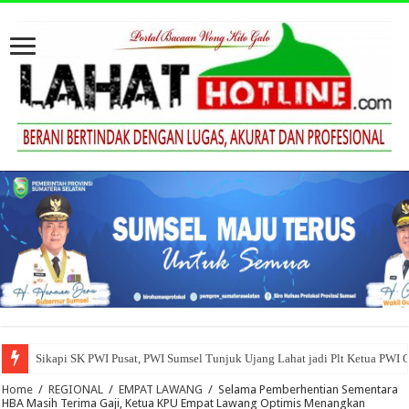
Sikapi SK PWI Pusat, PWI Sumsel Tunjuk Ujang Lahat jadi Plt Ketua PWI 
Home
/
REGIONAL
/
EMPAT LAWANG
/
Selama Pemberhentian Sementara
HBA Masih Terima Gaji, Ketua KPU Empat Lawang Optimis Menangkan