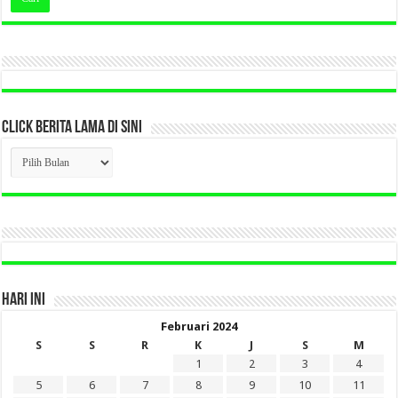
CLICK BERITA LAMA DI SINI
CLICK
BERITA
LAMA
DI
SINI
HARI INI
Februari 2024
S
S
R
K
J
S
M
1
2
3
4
5
6
7
8
9
10
11