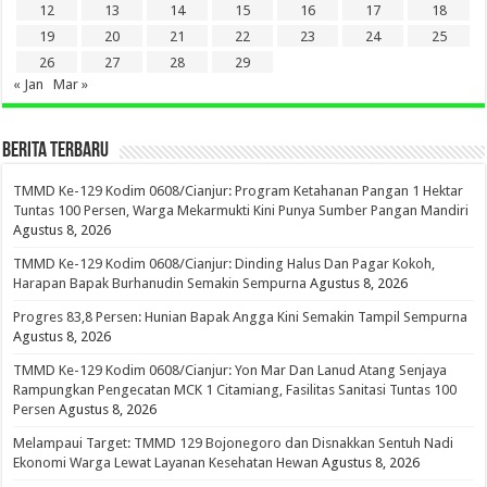
12
13
14
15
16
17
18
19
20
21
22
23
24
25
26
27
28
29
« Jan
Mar »
BERITA TERBARU
TMMD Ke-129 Kodim 0608/Cianjur: Program Ketahanan Pangan 1 Hektar
Tuntas 100 Persen, Warga Mekarmukti Kini Punya Sumber Pangan Mandiri
Agustus 8, 2026
TMMD Ke-129 Kodim 0608/Cianjur: Dinding Halus Dan Pagar Kokoh,
Harapan Bapak Burhanudin Semakin Sempurna
Agustus 8, 2026
Progres 83,8 Persen: Hunian Bapak Angga Kini Semakin Tampil Sempurna
Agustus 8, 2026
TMMD Ke-129 Kodim 0608/Cianjur: Yon Mar Dan Lanud Atang Senjaya
Rampungkan Pengecatan MCK 1 Citamiang, Fasilitas Sanitasi Tuntas 100
Persen
Agustus 8, 2026
Melampaui Target: TMMD 129 Bojonegoro dan Disnakkan Sentuh Nadi
Ekonomi Warga Lewat Layanan Kesehatan Hewan
Agustus 8, 2026