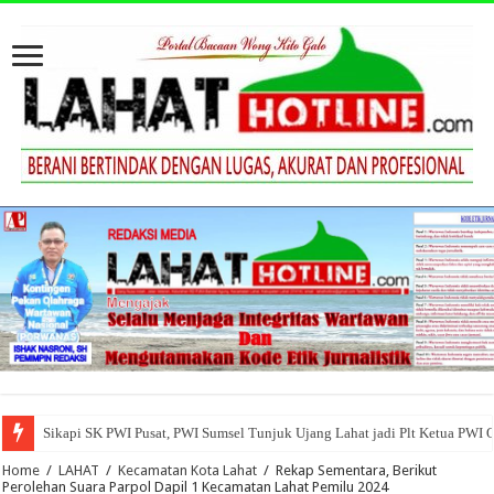
Sikapi SK PWI Pusat, PWI Sumsel Tunjuk Ujang Lahat jadi Plt Ketua PWI 
Home
/
LAHAT
/
Kecamatan Kota Lahat
/
Rekap Sementara, Berikut
Perolehan Suara Parpol Dapil 1 Kecamatan Lahat Pemilu 2024