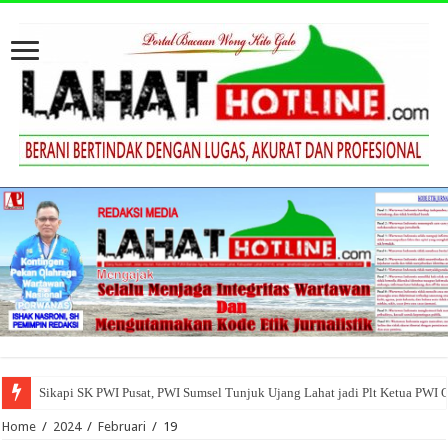
Sikapi SK PWI Pusat, PWI Sumsel Tunjuk Ujang Lahat jadi Plt Ketua PWI 
Home
/
2024
/
Februari
/
19