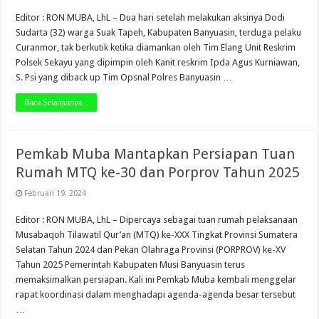
Editor : RON MUBA, LhL – Dua hari setelah melakukan aksinya Dodi
Sudarta (32) warga Suak Tapeh, Kabupaten Banyuasin, terduga pelaku
Curanmor, tak berkutik ketika diamankan oleh Tim Elang Unit Reskrim
Polsek Sekayu yang dipimpin oleh Kanit reskrim Ipda Agus Kurniawan,
S. Psi yang diback up Tim Opsnal Polres Banyuasin …
Baca Selanjutnya...
Pemkab Muba Mantapkan Persiapan Tuan
Rumah MTQ ke-30 dan Porprov Tahun 2025
Februari 19, 2024
Editor : RON MUBA, LhL – Dipercaya sebagai tuan rumah pelaksanaan
Musabaqoh Tilawatil Qur’an (MTQ) ke-XXX Tingkat Provinsi Sumatera
Selatan Tahun 2024 dan Pekan Olahraga Provinsi (PORPROV) ke-XV
Tahun 2025 Pemerintah Kabupaten Musi Banyuasin terus
memaksimalkan persiapan. Kali ini Pemkab Muba kembali menggelar
rapat koordinasi dalam menghadapi agenda-agenda besar tersebut
…