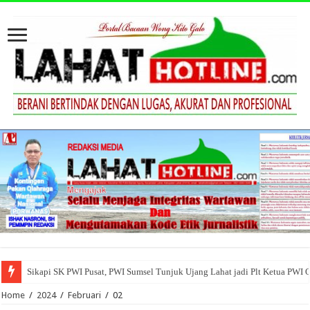
Sikapi SK PWI Pusat, PWI Sumsel Tunjuk Ujang Lahat jadi Plt Ketua PWI 
Home
/
2024
/
Februari
/
02