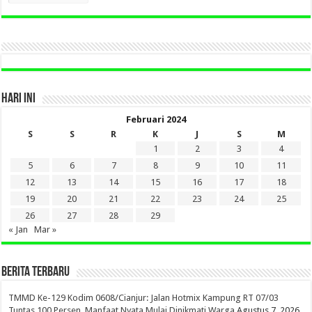
LAMA
DI
SINI
HARI INI
Februari 2024
S
S
R
K
J
S
M
1
2
3
4
5
6
7
8
9
10
11
12
13
14
15
16
17
18
19
20
21
22
23
24
25
26
27
28
29
« Jan
Mar »
BERITA TERBARU
TMMD Ke-129 Kodim 0608/Cianjur: Jalan Hotmix Kampung RT 07/03
Tuntas 100 Persen, Manfaat Nyata Mulai Dinikmati Warga
Agustus 7, 2026