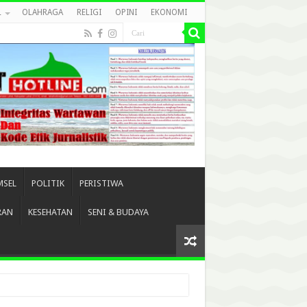
L
OLAHRAGA
RELIGI
OPINI
EKONOMI
MSEL
POLITIK
PERISTIWA
RAN
KESEHATAN
SENI & BUDAYA