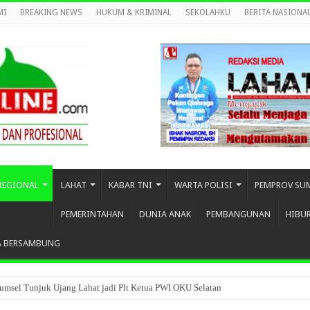
MI
BREAKING NEWS
HUKUM & KRIMINAL
SEKOLAHKU
BERITA NASIONA
REGIONAL
LAHAT
KABAR TNI
WARTA POLISI
PEMPROV SU
PEMERINTAHAN
DUNIA ANAK
PEMBANGUNAN
HIBU
A BERSAMBUNG
umsel Tunjuk Ujang Lahat jadi Plt Ketua PWI OKU Selatan