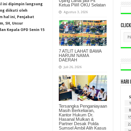
Ujang Lahat jadi Plt
l ini dipimpin langsung
Ketua PWI OKU Selatan
g diikuti oleh
Agustus 3, 2026
hal ini, Penjabat
m, SH, Unsur
CLICK
 dan Kepala OPD Senin 15
CLI
BER
LAM
DI
7 ATLIT LAHAT BAWA
SINI
HARUM NAMA
DAERAH
Juli 26, 2026
HARI 
S
1
Tersangka Penganiayaan
Masih Berkeliaran,
8
Kantor Hukum Dr.
1
Hasanal Mulkan &
Partner Desak Polda
2
Sumsel Ambil Alih Kasus