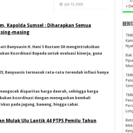
2
Juli 15, 2026
« D
BERIT
m, Kapolda Sumsel : Diharapkan Semua
sing-masing
TMMD
Kamp
Nyat
ati Banyuasin H. Hani S Rustam SH mengintruksikan
ukan Koordinasi Bapeda untuk evaluasi kinerja, guna
Bak
Pipa
Men
023, Banyuasin termasuk rata-rata terendah inflasi hanya
TMMD
Penu
Sem
 mengecek disparitas harga daerah, sehingga harga
TMM
elakukan koordinasi dengan menegaskan kembali
Pena
okus pada jagung, bawang, hingga cabai.
Pers
Lon
n Mulak Ulu Lantik 44 PTPS Pemilu Tahun
Beto
Meka
Ken