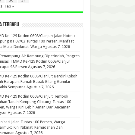
9
30
31
es
Feb »
A TERBARU
 Ke-129 Kodim 0608/Cianjur: Jalan Hotmix
ung RT 07/03 Tuntas 100 Persen, Manfaat
a Mulai Dinikmati Warga
Agustus 7, 2026
 Penampung Air Rampung Diperindah, Progres
nisasi TMMD Ke-129 Kodim 0608/Cianjur
capai 98 Persen
Agustus 7, 2026
 Ke-129 Kodim 0608/Cianjur: Berdiri Kokoh
h Harapan, Rumah Bapak Gilang Gumilar
akin Sempurna
Agustus 7, 2026
D Ke-129 Kodim 0608/Cianjur: Tembok
han Tanah Kampung Cibitung Tuntas 100
en, Warga Kini Lebih Aman Dari Ancaman
gsor
Agustus 7, 2026
nisasi Jalan Tuntas 100 Persen, Warga
rmukti Kini Nikmati Kemudahan Dan
yamanan
Agustus 7, 2026