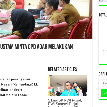
TOTA
S Rustam Minta OPD Agar Melakukan
Related Articles
CARI 
ndalian penanganan
 Negeri (Kemendagri) RI,
inasi (Rakor)
tual melalui zoom
Sikapi SK PWI Pusat,
PWI Sumsel Tunjuk