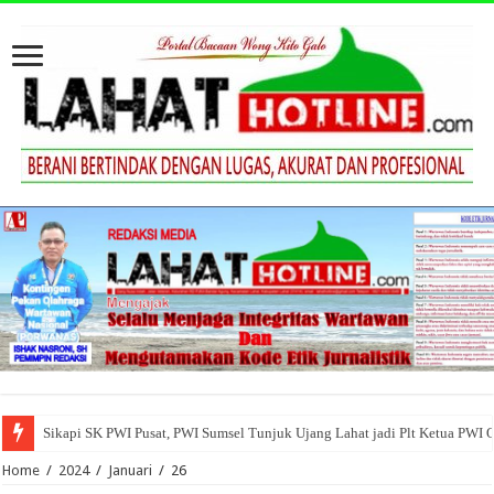
Sikapi SK PWI Pusat, PWI Sumsel Tunjuk Ujang Lahat jadi Plt Ketua PWI 
Home
/
2024
/
Januari
/
26