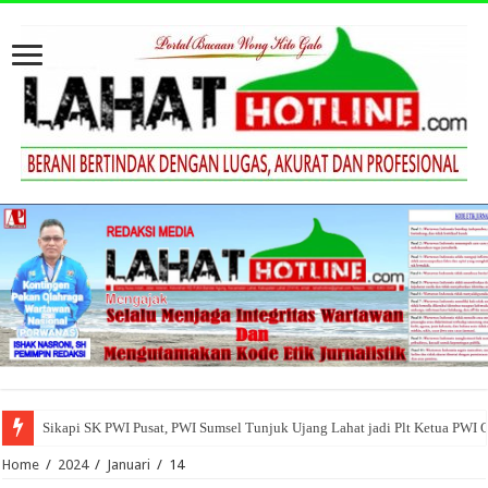
Sikapi SK PWI Pusat, PWI Sumsel Tunjuk Ujang Lahat jadi Plt Ketua PWI 
Home
/
2024
/
Januari
/
14