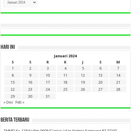
BERITA
LAMA
DI
SINI
HARI INI
Januari 2024
S
S
R
K
J
S
M
1
2
3
4
5
6
7
8
9
10
11
12
13
14
15
16
17
18
19
20
21
22
23
24
25
26
27
28
29
30
31
« Des
Feb »
BERITA TERBARU
TMMD Ke-129 Kodim 0608/Cianjur: Jalan Hotmix Kampung RT 07/03