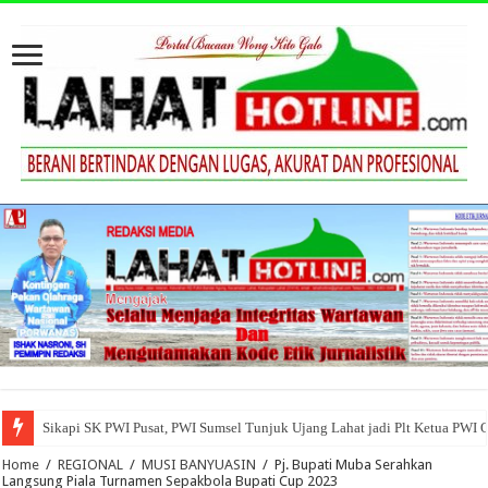
Sikapi SK PWI Pusat, PWI Sumsel Tunjuk Ujang Lahat jadi Plt Ketua PWI 
Home
/
REGIONAL
/
MUSI BANYUASIN
/
Pj. Bupati Muba Serahkan
Langsung Piala Turnamen Sepakbola Bupati Cup 2023