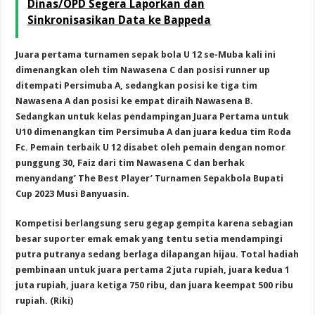
Dinas/OPD Segera Laporkan dan
Sinkronisasikan Data ke Bappeda
Juara pertama turnamen sepak bola U 12 se-Muba kali ini
dimenangkan oleh tim Nawasena C dan posisi runner up
ditempati Persimuba A, sedangkan posisi ke tiga tim
Nawasena A dan posisi ke empat diraih Nawasena B.
Sedangkan untuk kelas pendampingan Juara Pertama untuk
U10 dimenangkan tim Persimuba A dan juara kedua tim Roda
Fc. Pemain terbaik U 12 disabet oleh pemain dengan nomor
punggung 30, Faiz dari tim Nawasena C dan berhak
menyandang’ The Best Player’ Turnamen Sepakbola Bupati
Cup 2023 Musi Banyuasin.
Kompetisi berlangsung seru gegap gempita karena sebagian
besar suporter emak emak yang tentu setia mendampingi
putra putranya sedang berlaga dilapangan hijau. Total hadiah
pembinaan untuk juara pertama 2 juta rupiah, juara kedua 1
juta rupiah, juara ketiga 750 ribu, dan juara keempat 500 ribu
rupiah. (Riki)