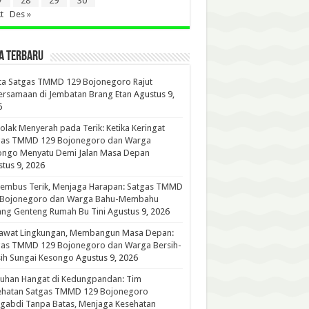
7
28
29
30
t
Des »
A TERBARU
ta Satgas TMMD 129 Bojonegoro Rajut
rsamaan di Jembatan Brang Etan
Agustus 9,
6
lak Menyerah pada Terik: Ketika Keringat
gas TMMD 129 Bojonegoro dan Warga
ongo Menyatu Demi Jalan Masa Depan
tus 9, 2026
embus Terik, Menjaga Harapan: Satgas TMMD
 Bojonegoro dan Warga Bahu-Membahu
ng Genteng Rumah Bu Tini
Agustus 9, 2026
awat Lingkungan, Membangun Masa Depan:
gas TMMD 129 Bojonegoro dan Warga Bersih-
ih Sungai Kesongo
Agustus 9, 2026
tuhan Hangat di Kedungpandan: Tim
ehatan Satgas TMMD 129 Bojonegoro
gabdi Tanpa Batas, Menjaga Kesehatan