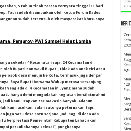
2
« Ok
gatakan, 5 tahun tidak terasa ternyata tinggal 11 hari
bup. Tadi sudah disampaikan oleh ketua Forum Kades
angunan sudah tersentuh oleh masyarakat khususnya
BERIT
Ceri
Kebe
gama, Pemprov-PWI Sumsel Helat Lomba
202
Meno
Sat
hanya sekedar 4 Kecamatan saja, 24 Kecamatan di
Kes
oleh Bupati dan wakil Bupati, tidak ada anak tiri atau
Agus
 pelosok desa menuju ke Kota, termasuk juga dengan
Men
ainnya. Saya Bupati bersama Wabup merasa tersanjung
129
at yang ada di 4 Kecamatan ini, yang mana sudah
Pasa
suatu hanya demi mengadakan kegiatan bersilaturahmi
Mer
 jadi kami ucapkan terimakasih banyak. Adapun
Sat
ah kami usulkan, salah satunya peternakan Sapi,
Bers
n juga satu desa satu sarjana. Jadi bagi di desa ada
Sen
tu berprestasi Pemerintah Kabupaten Lahat akan
Kes
ampai perkuliahannya selesai”, pungkasnya.
Men