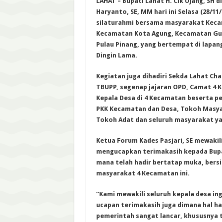
LAHAT – Bupati Lahat H. Cik Ujang, SH d
Haryanto, SE, MM hari ini Selasa (28/1
silaturahmi bersama masyarakat Keca
Kecamatan Kota Agung, Kecamatan Gu
Pulau Pinang, yang bertempat di lapan
Dingin Lama.
Kegiatan juga dihadiri Sekda Lahat Cha
TBUPP, segenap jajaran OPD, Camat 4 
Kepala Desa di 4 Kecamatan beserta p
PKK Kecamatan dan Desa, Tokoh Masy
Tokoh Adat dan seluruh masyarakat ya
Ketua Forum Kades Pasjari, SE mewakil
mengucapkan terimakasih kepada Bup
mana telah hadir bertatap muka, bers
masyarakat 4 Kecamatan ini.
“Kami mewakili seluruh kepala desa i
ucapan terimakasih juga dimana hal ha
pemerintah sangat lancar, khususnya 