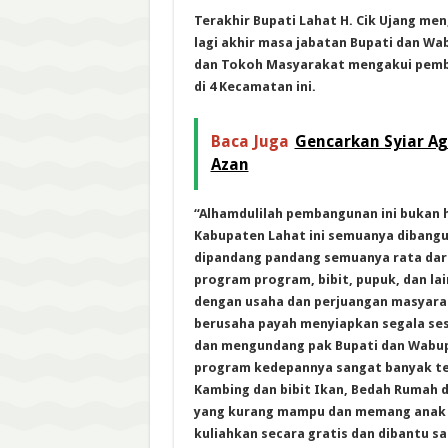
Terakhir Bupati Lahat H. Cik Ujang men
lagi akhir masa jabatan Bupati dan Wa
dan Tokoh Masyarakat mengakui pemb
di 4 Kecamatan ini.
Baca Juga
Gencarkan Syiar A
Azan
“Alhamdulilah pembangunan ini bukan 
Kabupaten Lahat ini semuanya dibangun 
dipandang pandang semuanya rata dari
program program, bibit, pupuk, dan l
dengan usaha dan perjuangan masyarak
berusaha payah menyiapkan segala se
dan mengundang pak Bupati dan Wabup,
program kedepannya sangat banyak tel
Kambing dan bibit Ikan, Bedah Rumah da
yang kurang mampu dan memang anak i
kuliahkan secara gratis dan dibantu s