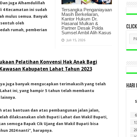
Dan juga Alhamdulillah
Tersangka Penganiayaan
i 4 Kecamatan ini sudah
Masih Berkeliaran,
udah mulus semua. Banyak
Kantor Hukum Dr.
rsentuh oleh
Hasanal Mulkan &
CLICK
Partner Desak Polda
bedah rumah, pemberian
Sumsel Ambil Alih Kasus
CLI
BER
Juli 15, 2026
LAM
DI
SINI
ukaan Pelatihan Konvensi Hak Anak Bagi
 Kawasan Kabupaten Lahat Tahun 2023
nya juga banyak mengucapkan terimakasih yang telah
HARI 
ahat ini, yang hampir 5 tahun telah membantu
lainnya.
S
 atas bantuan dan atas pembangunan jalan jalan,
6
lah dilaksanakan oleh Bupati Lahat dan Wakil Bupati,
1
n semoga Bapak Cik Ujang dan Wakil Bupati bisa
2
un 2024 nanti”, harapnya.