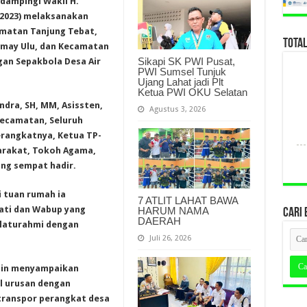
idampingi Wakil H.
1/2023) melaksanakan
matan Tanjung Tebat,
TOTA
may Ulu, dan Kecamatan
Sikapi SK PWI Pusat,
gan Sepakbola Desa Air
PWI Sumsel Tunjuk
Ujang Lahat jadi Plt
Ketua PWI OKU Selatan
ndra, SH, MM, Asissten,
Agustus 3, 2026
Kecamatan, Seluruh
erangkatnya, Ketua TP-
arakat, Tokoh Agama,
ng sempat hadir.
i tuan rumah ia
7 ATLIT LAHAT BAWA
ati dan Wabup yang
HARUM NAMA
CARI 
DAERAH
ilaturahmi dengan
Juli 26, 2026
ngin menyampaikan
l urusan dengan
transpor perangkat desa