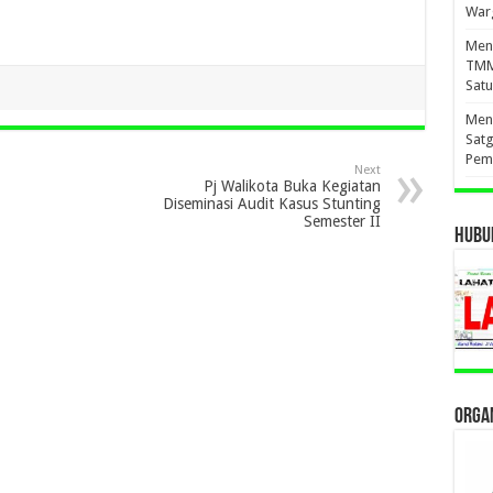
War
Meny
TMM
Sat
Meny
Sat
Pem
Next
Pj Walikota Buka Kegiatan
Diseminasi Audit Kasus Stunting
Semester II
HUBUN
ORGAN