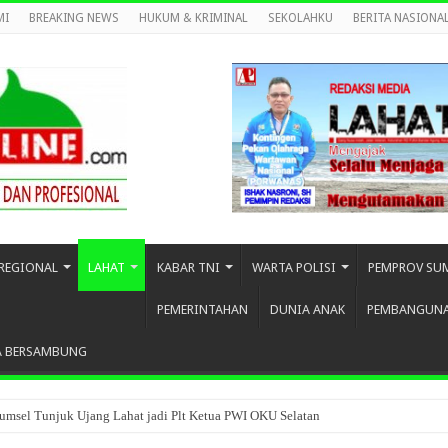
MI
BREAKING NEWS
HUKUM & KRIMINAL
SEKOLAHKU
BERITA NASIONA
REGIONAL
LAHAT
KABAR TNI
WARTA POLISI
PEMPROV SU
PEMERINTAHAN
DUNIA ANAK
PEMBANGUN
A BERSAMBUNG
umsel Tunjuk Ujang Lahat jadi Plt Ketua PWI OKU Selatan