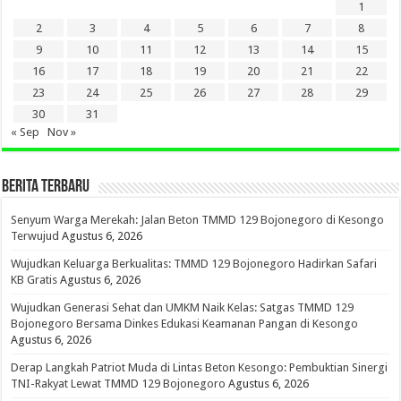
1
2
3
4
5
6
7
8
9
10
11
12
13
14
15
16
17
18
19
20
21
22
23
24
25
26
27
28
29
30
31
« Sep
Nov »
BERITA TERBARU
Senyum Warga Merekah: Jalan Beton TMMD 129 Bojonegoro di Kesongo
Terwujud
Agustus 6, 2026
Wujudkan Keluarga Berkualitas: TMMD 129 Bojonegoro Hadirkan Safari
KB Gratis
Agustus 6, 2026
Wujudkan Generasi Sehat dan UMKM Naik Kelas: Satgas TMMD 129
Bojonegoro Bersama Dinkes Edukasi Keamanan Pangan di Kesongo
Agustus 6, 2026
Derap Langkah Patriot Muda di Lintas Beton Kesongo: Pembuktian Sinergi
TNI-Rakyat Lewat TMMD 129 Bojonegoro
Agustus 6, 2026