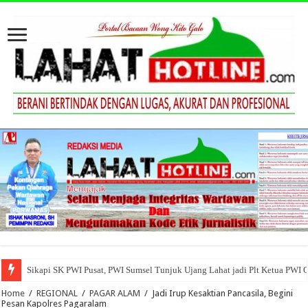
Sikapi SK PWI Pusat, PWI Sumsel Tunjuk Ujang Lahat jadi Plt Ketua PWI 
Home
/
REGIONAL
/
PAGAR ALAM
/
Jadi Irup Kesaktian Pancasila, Begini
Pesan Kapolres Pagaralam