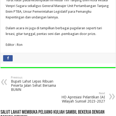
Turut hadir pada kesempatan ini Ketua Tim Tanjung Enim Kota Wisata
Venpri Sagara sekaligus General Manajer Unit Pertambangan Tanjung
Enim PTBA, Unsur Pemerintahan Legislatif para Pemangku
Kepentingan dan undangan lainnya.
Dalam acara ini juga di tampilkan berbagai pagelaran seperti tari
kreasi, gitar tunggal, pentas seni dan .pembagian door prize.
Editor : Ron
Previous
Bupati Lahat Lepas Ribuan
Peserta Jalan Sehat Bersama
BUMN
Next
HD Apresiasi Pelantikan IAI
Wilayah Sumsel 2023-2027
SALUT LAHAT MEMBUKA PELUANG KULIAH SAMBIL BEKERJA DENGAN