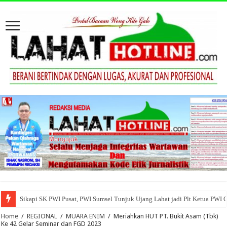
Sikapi SK PWI Pusat, PWI Sumsel Tunjuk Ujang Lahat jadi Plt Ketua PWI 
Home
/
REGIONAL
/
MUARA ENIM
/
Meriahkan HUT PT. Bukit Asam (Tbk)
Ke 42 Gelar Seminar dan FGD 2023