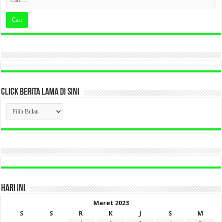
CLICK BERITA LAMA DI SINI
CLICK
BERITA
LAMA
DI
SINI
HARI INI
Maret 2023
S
S
R
K
J
S
M