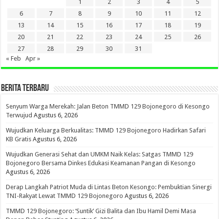
1
2
3
4
5
6
7
8
9
10
11
12
13
14
15
16
17
18
19
20
21
22
23
24
25
26
27
28
29
30
31
« Feb
Apr »
BERITA TERBARU
Senyum Warga Merekah: Jalan Beton TMMD 129 Bojonegoro di Kesongo
Terwujud
Agustus 6, 2026
Wujudkan Keluarga Berkualitas: TMMD 129 Bojonegoro Hadirkan Safari
KB Gratis
Agustus 6, 2026
Wujudkan Generasi Sehat dan UMKM Naik Kelas: Satgas TMMD 129
Bojonegoro Bersama Dinkes Edukasi Keamanan Pangan di Kesongo
Agustus 6, 2026
Derap Langkah Patriot Muda di Lintas Beton Kesongo: Pembuktian Sinergi
TNI-Rakyat Lewat TMMD 129 Bojonegoro
Agustus 6, 2026
TMMD 129 Bojonegoro: ‘Suntik’ Gizi Balita dan Ibu Hamil Demi Masa