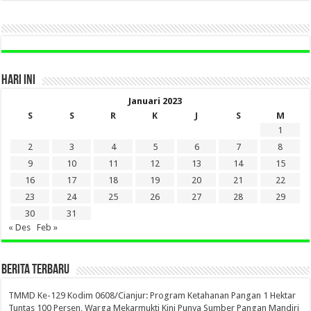
SINI
HARI INI
Januari 2023
S
S
R
K
J
S
M
1
2
3
4
5
6
7
8
9
10
11
12
13
14
15
16
17
18
19
20
21
22
23
24
25
26
27
28
29
30
31
« Des
Feb »
BERITA TERBARU
TMMD Ke-129 Kodim 0608/Cianjur: Program Ketahanan Pangan 1 Hektar
Tuntas 100 Persen, Warga Mekarmukti Kini Punya Sumber Pangan Mandiri