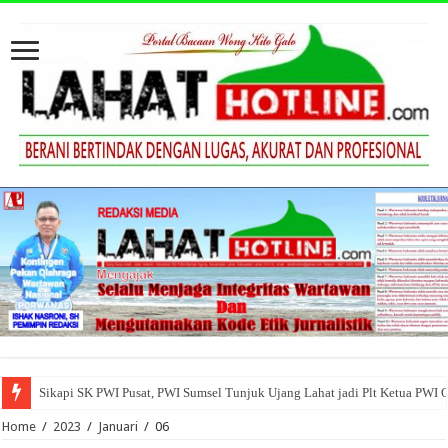
Sikapi SK PWI Pusat, PWI Sumsel Tunjuk Ujang Lahat jadi Plt Ketua PWI 
Home
/
2023
/
Januari
/
06